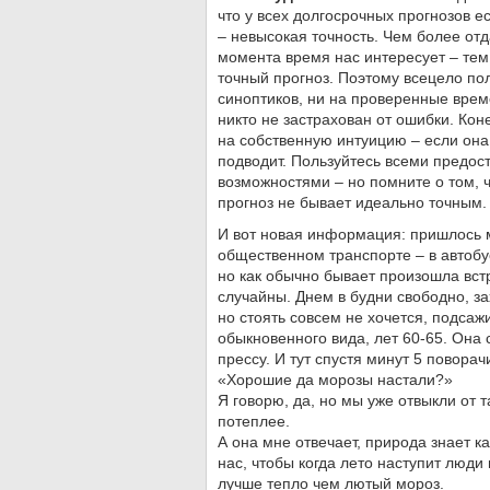
что у всех долгосрочных прогнозов е
– невысокая точность. Чем более от
момента время нас интересует – тем
точный прогноз. Поэтому всецело пол
синоптиков, ни на проверенные вре
никто не застрахован от ошибки. Кон
на собственную интуицию – если она 
подводит. Пользуйтесь всеми предо
возможностями – но помните о том, 
прогноз не бывает идеально точным.
И вот новая информация: пришлось 
общественном транспорте – в автобус
но как обычно бывает произошла вст
случайны. Днем в будни свободно, за
но стоять совсем не хочется, подса
обыкновенного вида, лет 60-65. Она 
прессу. И тут спустя минут 5 поворач
«Хорошие да морозы настали?»
Я говорю, да, но мы уже отвыкли от т
потеплее.
А она мне отвечает, природа знает ка
нас, чтобы когда лето наступит люди
лучше тепло чем лютый мороз.