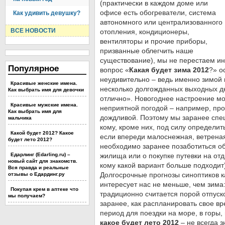
(практически в каждом доме или
офисе есть обогреватели, система
Как удивить девушку?
автономного или централизованного
ВСЕ НОВОСТИ
отопления, кондиционеры,
вентиляторы и прочие приборы,
призванные облегчить наше
существование), мы не перестаем ин
Популярное
вопрос «
Какая будет зима 2012
?» о
неудивительно – ведь именно зимой 
Красивые женские имена.
несколько долгожданных выходных д
Как выбрать имя для девочки
отлично». Новогоднее настроение м
Красивые мужские имена.
неприятной погодой – например, про
Как выбрать имя для
дождливой. Поэтому мы заранее спе
мальчика
кому, кроме них, под силу определит
Какой будет 2012? Какое
если впереди малоснежная, ветреная
будет лето 2012?
необходимо заранее позаботиться об
Едарлинг (Edarling.ru) –
жилища или о покупке путевки на отд
новый сайт для знакомств.
кому какой вариант больше подходит)
Вся правда и реальные
Долгосрочные прогнозы синоптиков к
отзывы о Едардинг.ру
интересует нас не меньше, чем зима
Покупая крем в аптеке что
традиционно считается порой отпуск
мы получаем?
заранее, как распланировать свое в
период для поездки на море, в горы, 
какое будет лето 2012
– не всегда з