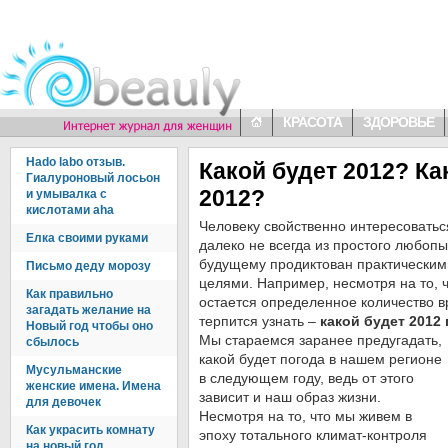
КРАСОТА
ЗДОРОВЬЕ
Hado labo отзыв.
Какой будет 2012? Ка
Гиалуроновый лосьон
2012?
и умывалка с
кислотами aha
Человеку свойственно интересовать
Елка своими руками
далеко не всегда из простого любопы
будущему продиктован практическим
Письмо деду морозу
целями. Например, несмотря на то, 
Как правильно
остается определенное количество в
загадать желание на
терпится узнать –
какой будет 2012 
Новый год чтобы оно
Мы стараемся заранее предугадать,
сбылось
какой будет погода в нашем регионе
Мусульманские
в следующем году, ведь от этого
женские имена. Имена
зависит и наш образ жизни.
для девочек
Несмотря на то, что мы живем в
Как украсить комнату
эпоху тотального климат-контроля
на новый год