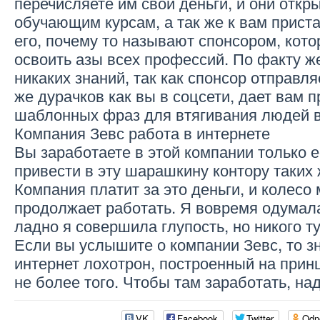
перечисляете им свои деньги, и они откр
обучающим курсам, а так же к вам приста
его, почему то называют спонсором, кото
освоить азы всех профессий. По факту ж
никаких знаний, так как спонсор отправля
же дурачков как вы в соцсети, дает вам
шаблонных фраз для втягивания людей в
Компания Зевс работа в интернете
Вы заработаете в этой компании только 
привести в эту шарашкину контору таких 
Компания платит за это деньги, и колесо
продолжает работать. Я вовремя одумала
ладно я совершила глупость, но никого т
Если вы услышите о компании Зевс, то зн
интернет лохотрон, построенный на прин
не более того. Чтобы там заработать, над
VK
Facebook
Twitter
Odn