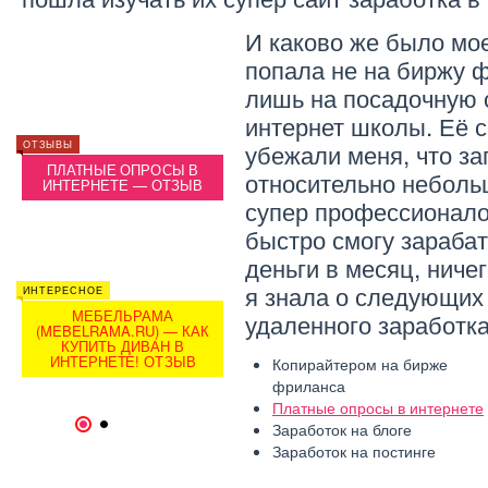
И каково же было мое
попала не на биржу ф
лишь на посадочную 
интернет школы. Её с
убежали меня, что за
ОТЗЫВЫ
ОТЗЫВЫ
ОТЗЫВЫ
ПЛАТНЫЕ ОПРОСЫ В
ИНТЕРНЕТ БИЛАЙН —
ПЛ
относительно неболь
ИНТЕРНЕТЕ — ОТЗЫВ
ОТЗЫВ
ИНТ
супер профессионало
быстро смогу зараба
деньги в месяц, ничег
я знала о следующих
ИНТЕРЕСНОЕ
ИНТЕРЕ
МЕБЕЛЬРАМА
удаленного заработка
(MEBELRAMA.RU) — КАК
(MEB
КУПИТЬ ДИВАН В
ОТЗЫВЫ
К
ИНТЕРНЕТЕ! ОТЗЫВ
ИН
Копирайтером на бирже
ТЕЛЕФОН EXPLAY —
ОТЗЫВ
фриланса
Платные опросы в интернете
1
2
Заработок на блоге
Заработок на постинге