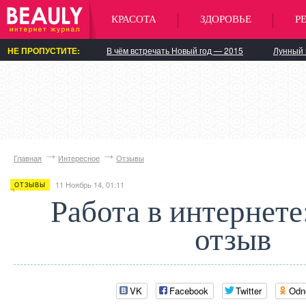
КРАСОТА
ЗДОРОВЬЕ
Р
НЕ ПРОПУСТИТЕ:
В чём встречать Новый год — 2015
Лунный 
Главная
Интересное
Отзывы
11 Ноябрь 14, 01:11
ОТЗЫВЫ
Работа в интернете
отзыв
VK
Facebook
Twitter
Odn