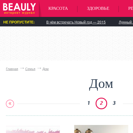
КРАСОТА
ЗДОРОВЬЕ
Р
НЕ ПРОПУСТИТЕ:
В чём встречать Новый год — 2015
Лунный 
Главная
Семья
Дом
Дом
1
2
3