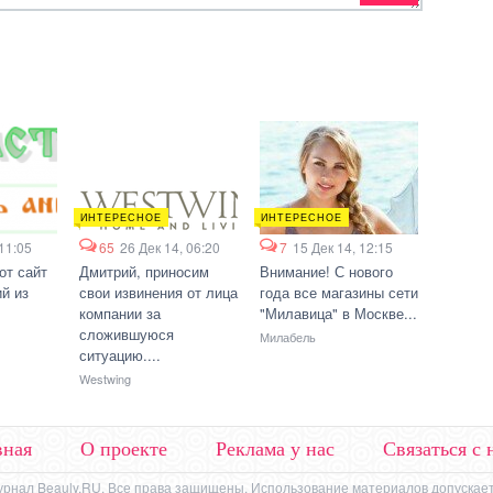
ИНТЕРЕСНОЕ
ИНТЕРЕСНОЕ
 11:05
65
26 Дек 14, 06:20
7
15 Дек 14, 12:15
от сайт
Дмитрий, приносим
Внимание! С нового
й из
свои извинения от лица
года все магазины сети
компании за
"Милавица" в Москве...
сложившуюся
Милабель
ситуацию....
Westwing
вная
О проекте
Реклама у нас
Связаться с 
урнал Beauly.RU. Все права защищены. Использование материалов допускает