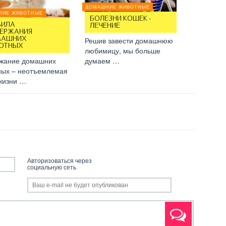
ДОМАШНИЕ ЖИВОТНЫЕ
НИЕ ЖИВОТНЫЕ
БОЛЕЗНИ КОШЕК -
ВИЛА
ЛЕЧЕНИЕ
ЕРЖАНИЯ
АШНИХ
Решив завести домашнюю
ОТНЫХ
любимицу, мы больше
жание домашних
думаем …
ных – неотъемлемая
 жизни …
Авторизоваться через
социальную сеть