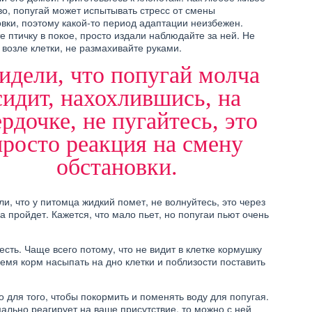
КРАСОТА
о, попугай может испытывать стресс от смены
К ЧЕМУ МОЖЕТ ПРИВЕСТИ
вки, поэтому какой-то период адаптации неизбежен.
ОКРАШИВАНИЕ ВОЛОС
е птичку в покое, просто издали наблюдайте за ней. Не
ЕР ЗАГОРОДНОГО
ДОМА
ДОМА
возле клетки, не размахивайте руками.
идели, что попугай молча
сидит, нахохлившись, на
рдочке, не пугайтесь, это
СЕМЬЯ
просто реакция на смену
РОМАНТИЧЕСКИЙ УЖИН НА
ДВОИХ ДОМА
обстановки.
НШУЙ ДОМА
и, что у питомца жидкий помет, не волнуйтесь, это через
а пройдет. Кажется, что мало пьет, но попугаи пьют очень
есть. Чаще всего потому, что не видит в клетке кормушку
емя корм насыпать на дно клетки и поблизости поставить
о для того, чтобы покормить и поменять воду для попугая.
ально реагирует на ваше присутствие, то можно с ней