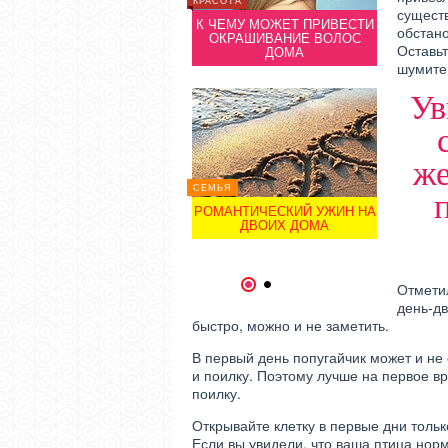
КРАСОТА
существ
К ЧЕМУ МОЖЕТ ПРИВЕСТИ
ДАЧА
ДАЧА
обстано
ОКРАШИВАНИЕ ВОЛОС
Оставьт
ИНТЕРЬЕР ЗАГОРОДНОГО
ИНТЕРЬ
ДОМА
ДОМА
шумите 
Ув
же
СЕМЬЯ
РОМАНТИЧЕСКИЙ УЖИН НА
ДОМ
ДОМ
ДВОИХ ДОМА
ФЕНШУЙ ДОМА
ФЕ
1
2
Отметил
день-дв
быстро, можно и не заметить.
В первый день попугайчик может и не 
и поилку. Поэтому лучше на первое вр
поилку.
Открывайте клетку в первые дни тольк
Если вы увидели, что ваша птица норм