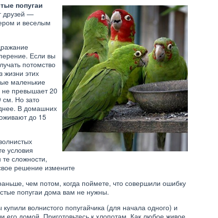
тые попугаи
т друзей —
тером и веселым
одражание
оперение. Если вы
олучать потомство
з жизни этих
мые маленькие
а не превышает 20
9 см. Но зато
иднее. В домашних
оживают до 15
 волнистых
те условия
 те сложности,
 свое решение измените
аньше, чем потом, когда поймете, что совершили ошибку
стые попугаи дома вам не нужны.
ы купили волнистого попугайчика (для начала одного) и
и его домой. Приготовьтесь к хлопотам. Как любое живое