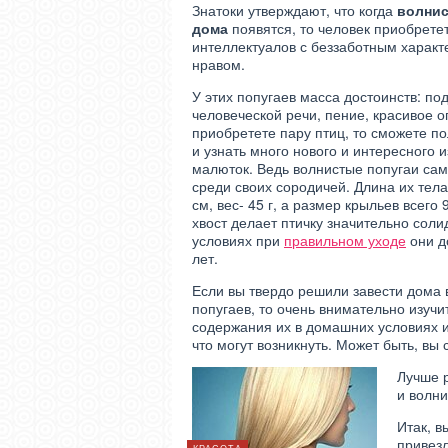
Знатоки утверждают, что когда
волнис
дома
появятся, то человек приобрете
интеллектуалов с беззаботным харак
нравом.
У этих попугаев масса достоинств: п
человеческой речи, пение, красивое 
приобретете пару птиц, то сможете п
и узнать много нового и интересного и
малюток. Ведь волнистые попугаи са
среди своих сородичей. Длина их тел
см, вес- 45 г, а размер крыльев всего 
хвост делает птичку значительно сол
условиях при
правильном уходе
они д
лет.
Если вы твердо решили завести дома
попугаев, то очень внимательно изучи
содержания их в домашних условиях и
что могут возникнуть. Может быть, вы
Лучше р
и волни
Итак, в
привезл