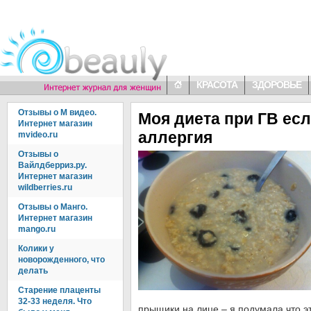
КРАСОТА
ЗДОРОВЬЕ
Отзывы о М видео.
Моя диета при ГВ есл
Интернет магазин
аллергия
mvideo.ru
Отзывы о
Вайлдберриз.ру.
Интернет магазин
wildberries.ru
Отзывы о Манго.
Интернет магазин
mango.ru
Колики у
новорожденного, что
делать
Старение плаценты
32-33 неделя. Что
прыщики на лице – я подумала что э