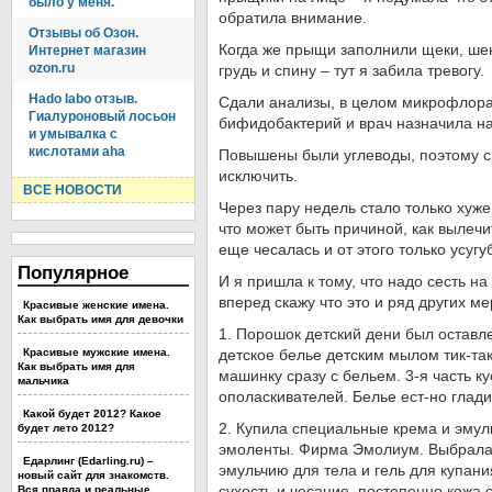
было у меня.
обратила внимание.
Отзывы об Озон.
Когда же прыщи заполнили щеки, ше
Интернет магазин
ozon.ru
грудь и спину – тут я забила тревогу.
Hado labo отзыв.
Сдали анализы, в целом микрофлора
Гиалуроновый лосьон
бифидобактерий и врач назначила 
и умывалка с
кислотами aha
Повышены были углеводы, поэтому с
исключить.
ВСЕ НОВОСТИ
Через пару недель стало только хуж
что может быть причиной, как вылечит
еще чесалась и от этого только усуг
Популярное
И я пришла к тому, что надо сесть на
вперед скажу что это и ряд других м
Красивые женские имена.
Как выбрать имя для девочки
1. Порошок детский дени был оставл
Красивые мужские имена.
детское белье детским мылом тик-так.
Как выбрать имя для
машинку сразу с бельем. 3-я часть ку
мальчика
ополаскивателей. Белье ест-но глади
Какой будет 2012? Какое
2. Купила специальные крема и эмул
будет лето 2012?
эмоленты. Фирма Эмолиум. Выбрала
Едарлинг (Edarling.ru) –
эмульчию для тела и гель для купани
новый сайт для знакомств.
Вся правда и реальные
сухость и чесание, постепенно кожа