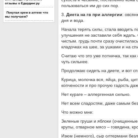
отзывы о Едардинг.ру
пользоваться им до сих пор.
Покупая крем в аптеке что
3.
Диета на гв при аллергии
: овсян
мы получаем?
дня и вода.
Начала терять силы, стала вводить п
улучшения не заставили себя ждать.
чистым. грудь почти сразу очистилас
кладочках на шее, за ушками и на сп
Считаю что это уже потничка, так как
чуть сильнее.
Продолжаю сидеть на диете, и вот сп
Курица, молочка вся, яйца, рыба, ц
копчености и про прочую гадость даже
Нет кураге – аллергенная сильно.
Нет всем сладостям, даже самым бе
Что можно мне:
Зеленые груши и яблоки (очищенные о
крупы, отварное мясо – говядина, кро
Изюм (немного), сыр олтермани безл