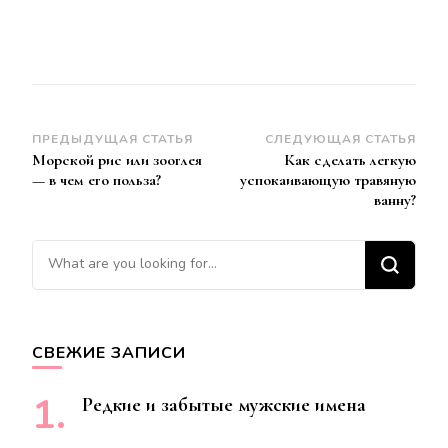
Навигация
ПРЕДЫДУЩАЯ СТАТЬЯ
СЛЕДУЮЩАЯ СТАТЬЯ
Морской рис или зооглея
Как сделать легкую
по
— в чем его польза?
успокаивающую травяную
записям
ванну?
Ищите
что-
то?
СВЕЖИЕ ЗАПИСИ
Редкие и забытые мужские имена