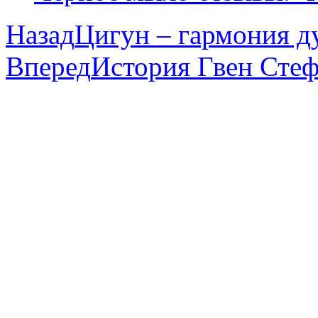
Назад
Цигун – гармония д
Вперед
История Гвен Стеф