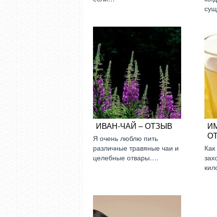
сущ
ИВАН-ЧАЙ – ОТЗЫВ
И
О
Я очень люблю пить
различные травяные чаи и
Как
целебные отвары….
зах
кил