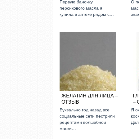
Первую баночку
О п
персикового масла я
мас
купила в аптеке рядом с…
зна
ЖЕЛАТИН ДЛЯ ЛИЦА –
Г
ОТЗЫВ
– 
Буквально год назад все
Я о
социальные сети пестрили
кос
рецептами волшебной
Дел
маски…