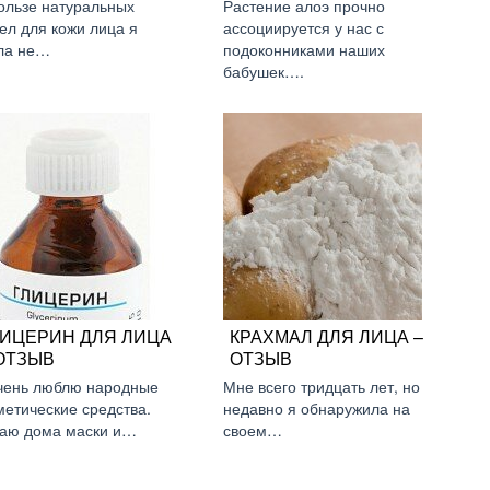
ользе натуральных
Растение алоэ прочно
ел для кожи лица я
ассоциируется у нас с
ла не…
подоконниками наших
бабушек….
ЛИЦЕРИН ДЛЯ ЛИЦА
КРАХМАЛ ДЛЯ ЛИЦА –
ОТЗЫВ
ОТЗЫВ
чень люблю народные
Мне всего тридцать лет, но
метические средства.
недавно я обнаружила на
аю дома маски и…
своем…