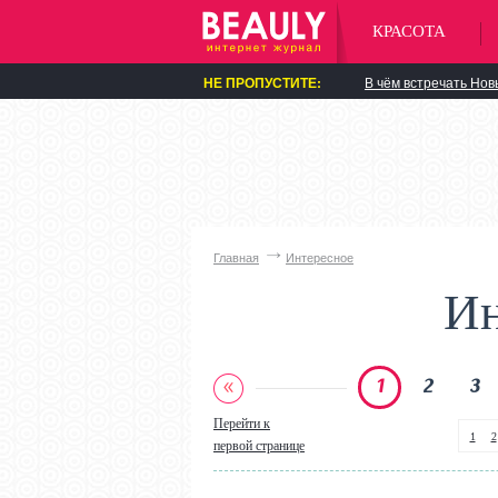
КРАСОТА
НЕ ПРОПУСТИТЕ:
В чём встречать Нов
Главная
Интересное
Ин
1
2
3
Перейти к
1
2
первой странице