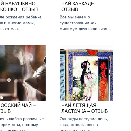
АЙ БАБУШКИНО
ЧАЙ КАРКАДЕ –
УКОШКО – ОТЗЫВ
ОТЗЫВ
ле рождения ребенка
Все мы знаем о
как и многие мамы,
существовании как
нь хотела…
минимум двух видов чая…
АОССКИЙ ЧАЙ –
ЧАЙ ЛЕТЯЩАЯ
ТЗЫВ
ЛАСТОЧКА – ОТЗЫВ
чень люблю различные
Однажды наступил день,
перименты, поэтому
когда стрелка весов
да услышала о
показала на пять