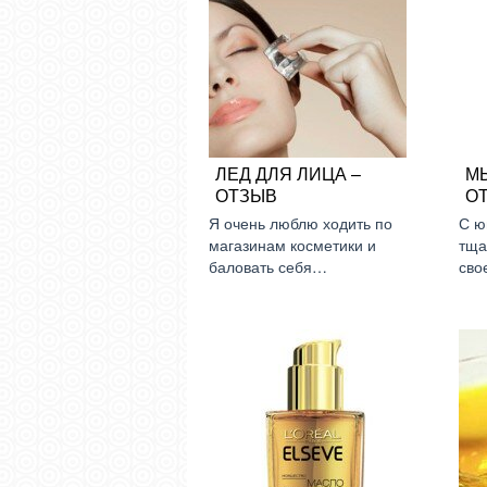
ЛЕД ДЛЯ ЛИЦА –
М
ОТЗЫВ
О
Я очень люблю ходить по
С ю
магазинам косметики и
тща
баловать себя…
сво