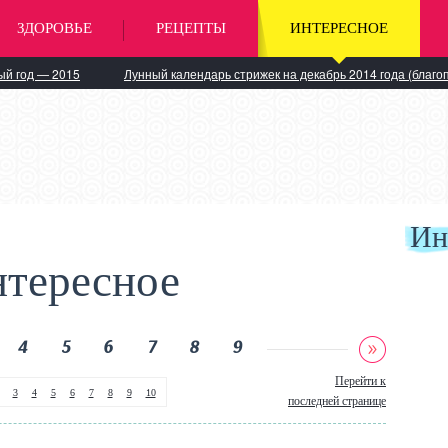
ЗДОРОВЬЕ
РЕЦЕПТЫ
ИНТЕРЕСНОЕ
ый год — 2015
Лунный календарь стрижек на декабрь 2014 года (благо
Ин
тересное
4
5
6
7
8
9
Перейти к
3
4
5
6
7
8
9
10
последней странице