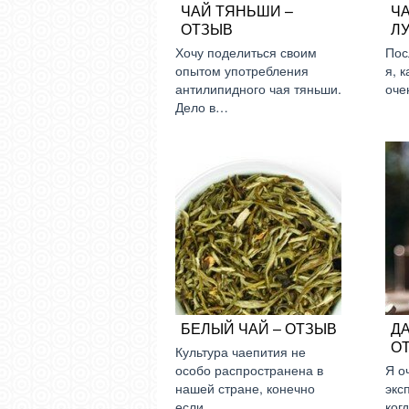
ЧАЙ ТЯНЬШИ –
Ч
ОТЗЫВ
Л
Хочу поделиться своим
Пос
опытом употребления
я, 
антилипидного чая тяньши.
оче
Дело в…
БЕЛЫЙ ЧАЙ – ОТЗЫВ
Д
О
Культура чаепития не
особо распространена в
Я о
нашей стране, конечно
экс
если…
ког