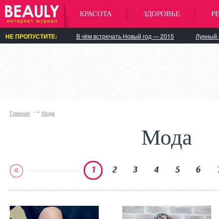
КРАСОТА
ЗДОРОВЬЕ
Р
НЕ ПРОПУСТИТЕ:
В чём встречать Новый год — 2015
Лунный 
Главная
Мода
Мода
1
2
3
4
5
6