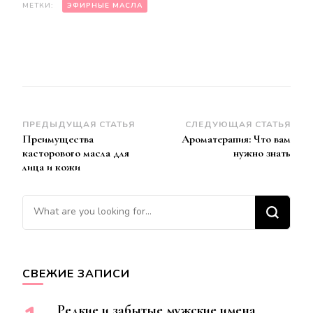
МЕТКИ:
ЭФИРНЫЕ МАСЛА
Навигация
ПРЕДЫДУЩАЯ СТАТЬЯ
СЛЕДУЮЩАЯ СТАТЬЯ
Преимущества
Ароматерапия: Что вам
по
касторового масла для
нужно знать
записям
лица и кожи
Ищите
что-
то?
СВЕЖИЕ ЗАПИСИ
Редкие и забытые мужские имена