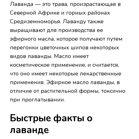
Лаванда — это трава, произрастающая в
МАСЛО
ЛАВАНДЫ:
Северной Африке и горных районах
ПОЛЬЗА
Средиземноморья. Лаванду также
ДЛЯ
ЗДОРОВЬЯ
выращивают для производства ее
И
эфирного масла, которое получают путем
ВОЗМОЖНЫЙ
ВРЕД
перегонки цветочных шипов некоторых
видов лаванды. Масло имеет
косметическое применение, и считается,
что оно имеет некоторые лекарственные
применения. Эфирное масло лаванды, в
отличие от растительной формы, токсично
при проглатывании.
Быстрые факты о
лаванде