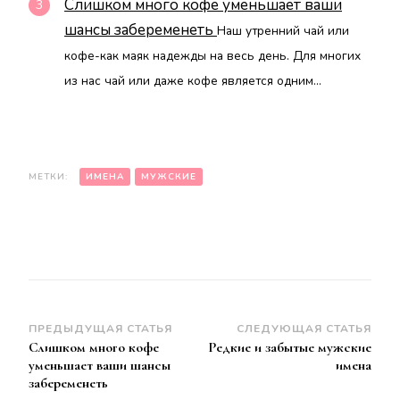
Слишком много кофе уменьшает ваши
шансы забеременеть
Наш утренний чай или
кофе-как маяк надежды на весь день. Для многих
из нас чай или даже кофе является одним...
МЕТКИ:
ИМЕНА
МУЖСКИЕ
Навигация
ПРЕДЫДУЩАЯ СТАТЬЯ
СЛЕДУЮЩАЯ СТАТЬЯ
Слишком много кофе
Редкие и забытые мужские
по
уменьшает ваши шансы
имена
записям
забеременеть