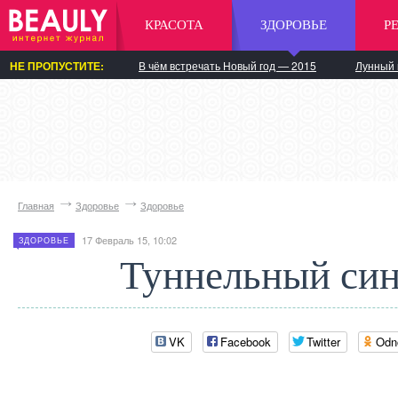
КРАСОТА
ЗДОРОВЬЕ
Р
НЕ ПРОПУСТИТЕ:
В чём встречать Новый год — 2015
Лунный 
Главная
Здоровье
Здоровье
17 Февраль 15, 10:02
ЗДОРОВЬЕ
Туннельный си
VK
Facebook
Twitter
Odn