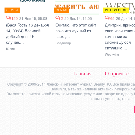
СЕМЬЯ
СЕМЬЯ
ИНТЕРЕСНОЕ
129
21 Янв 15, 05:08
2
29 Дек 14, 11:05
65
26 Дек 14, 
(Вася Гость 16 декабря
Считаю, что этот сайт
Дмитрий, прино
14, 09:24) Василий,
пока что лучший из
свои извинения 
добрый день! В
всех ,...
компании за
случае,...
сложившуюся
Владимир
ситуацию....
Юлия
Westwing
Главная
О проекте
Copyright © 2009-2014 Женский интернет журнал Beauly.RU. Все права 
Beauly.ru, а так же наличие активной гиперссыл
Вы можете прислать свой отзыв о магазине, услуге или товаре по адресу
отзывы уже есть, то ваш