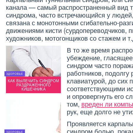
канала — самый распространенный вид т
синдрома, часто встречающийся у людей
связана с монотонными сгибательно-раз
движениями кисти (сурдопереводчиков, п
художников, мотогонщиков со стажем и т.
В то же время распр
убеждение, гласящее
синдром часто пораж
работников, подолгу
ЗДОРОВЬЕ
ЗДОРОВЬЕ
клавиатурой, до сих 
ОМ
КАК ВЫЛЕЧИТЬ СИНДРОМ
КАК ВЫЛЕЧИТЬ СИНДРОМ
РАЗДРАЖЕННОГО
РАЗДРАЖЕННОГО
соответствующими ис
КИШЕЧНИКА
КИШЕЧНИКА
и опровергнуть его с
том,
вреден ли комп
рук, еще долго не ути
Проявляется карпаль
синдром болью, пока
ЗДОРОВЬЕ
ЗДОРОВЬЕ