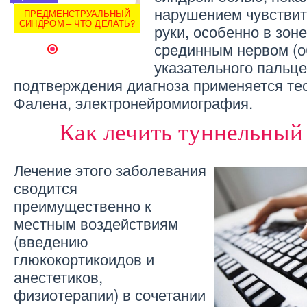
нарушением чувствит
ПРЕДМЕНСТРУАЛЬНЫЙ
ПРЕДМЕНСТРУАЛЬНЫЙ
?
СИНДРОМ – ЧТО ДЕЛАТЬ?
СИНДРОМ – ЧТО ДЕЛАТЬ?
руки, особенно в зон
срединным нервом (о
1
указательного пальце
подтверждения диагноза применяется тес
Фалена, электронейромиография.
Как лечить туннельный
Лечение этого заболевания
сводится
преимущественно к
местным воздействиям
(введению
глюкокортикоидов и
анестетиков,
физиотерапии) в сочетании