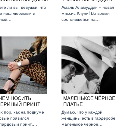
ете ли вы, девушки, что
Амаль Аламуддин – новая
е наш любимый и
миссис Клуни! Во время
тный…
состоявшейся на…
 ЧЕМ НОСИТЬ
МАЛЕНЬКОЕ ЧЁРНОЕ
ВЕРИНЫЙ ПРИНТ
ПЛАТЬЕ
ех пор, как на подиуме
Думаю, что у каждой
рвые появился
женщины есть в гардеробе
пардовый принт,…
маленькое чёрное…