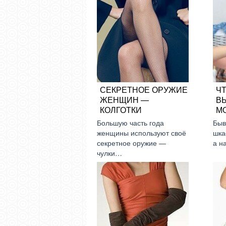
СЕКРЕТНОЕ ОРУЖИЕ
ЧТ
ЖЕНЩИН —
В
КОЛГОТКИ
М
Большую часть года
Быв
женщины используют своё
шка
секретное оружие —
а н
чулки…