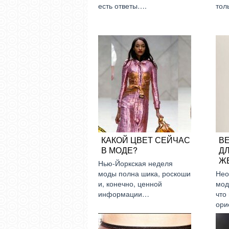
есть ответы….
тол
КАКОЙ ЦВЕТ СЕЙЧАС
В
В МОДЕ?
Д
Ж
Нью-Йоркская неделя
моды полна шика, роскоши
Нео
и, конечно, ценной
мод
информации…
что
ори