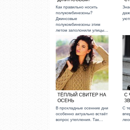
Как правильно носить
Зна
полукомбинезоны?
даж
Джинсовые
ую
полукомбинезоны этим
летом заполонили улицы…
ТЁПЛЫЙ СВИТЕР НА
С
ОСЕНЬ
З
В прохладные осенние дни
С т
особенно актуально встаёт
впе
вопрос утепления. Так…
лео