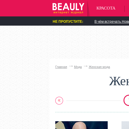
КРАСОТА
НЕ ПРОПУСТИТЕ:
В чём встречать Нов
Главная
Мода
Женская мода
Жен