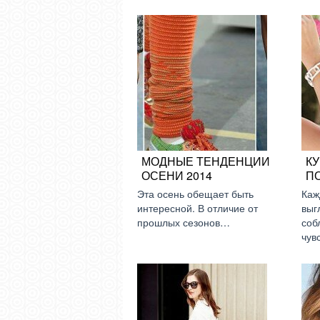
МОДНЫЕ ТЕНДЕНЦИИ
К
ОСЕНИ 2014
П
Эта осень обещает быть
Каж
интересной. В отличие от
выг
прошлых сезонов…
соб
чув