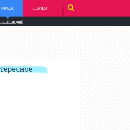
МОДА
СЕМЬЯ
НАЙТИ
НА
САЙТЕ
приятные дни)
тересное