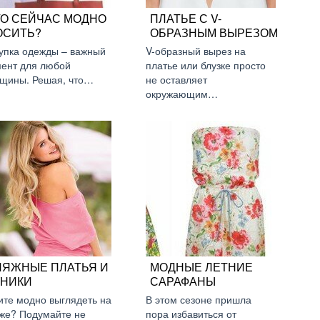
ТО СЕЙЧАС МОДНО
ПЛАТЬЕ С V-
ОСИТЬ?
ОБРАЗНЫМ ВЫРЕЗОМ
упка одежды – важный
V-образный вырез на
ент для любой
платье или блузке просто
щины. Решая, что…
не оставляет
окружающим…
ЛЯЖНЫЕ ПЛАТЬЯ И
МОДНЫЕ ЛЕТНИЕ
УНИКИ
САРАФАНЫ
ите модно выглядеть на
В этом сезоне пришла
же? Подумайте не
пора избавиться от