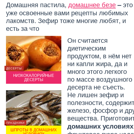
Домашняя пастила,
домашнее безе
это
–
уже освоенные вами рецепты любимых
лакомств. Зефир тоже многие любят, и
есть за что
Он считается
диетическим
продуктом, в нём нет
ни капли жира, да и
много этого легкого
ДЕСЕРТЫ
РЕЦЕПТЫ
ДЕСЕРТ
НИЗКОКАЛОРИЙНЫЕ
ВИНО ИЗ МАЛИНЫ В
НИ
по массе воздушного
ДЕСЕРТЫ
ДОМАШНИХ УСЛОВИЯХ
десерта не съесть.
Не лишен зефир и
полезности, содержит
железо, фосфор и др
вещества. Приготови
ПРАЗДНИКИ
ГОРЯЧИЕ БЛЮДА
ПРАЗДН
домашних условиях
ШПРОТЫ В ДОМАШНИХ
РЕЦЕПТ ЛАГМАНА В
ШПР
фруктовое пюре надо
УСЛОВИЯХ
ДОМАШНИХ УСЛОВИЯХ