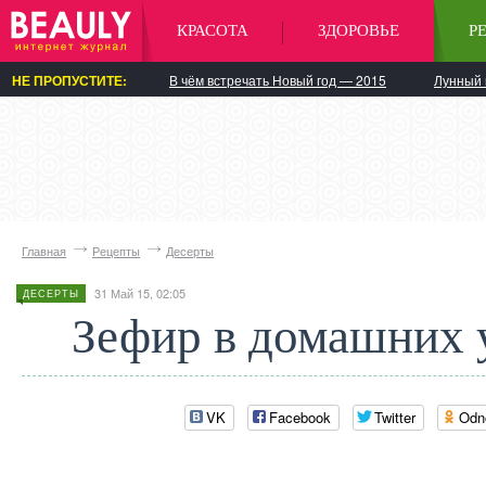
КРАСОТА
ЗДОРОВЬЕ
Р
НЕ ПРОПУСТИТЕ:
В чём встречать Новый год — 2015
Лунный 
Главная
Рецепты
Десерты
31 Май 15, 02:05
ДЕСЕРТЫ
Зефир в домашних 
VK
Facebook
Twitter
Odn