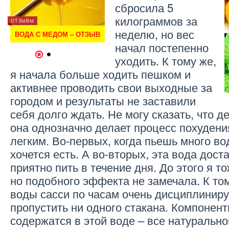
сбросила 5
ОТЗЫВЫ
килограммов за
ОТЗЫВЫ
ОТЗЫВЫ
 —
БУТИЛИРОВАННАЯ ВОДА —
ОТЗЫВ
неделю, но вес
ВОДА С МЕДОМ – ОТЗЫВ
ВОДА
начал постепенно
1
2
уходить. К тому же,
я начала больше ходить пешком и
активнее проводить свои выходные за
городом и результаты не заставили
себя долго ждать. Не могу сказать, что де
она однозначно делает процесс похудени
легким. Во-первых, когда пьешь много в
хочется есть. А во-вторых, эта вода дост
приятно пить в течение дня. До этого я т
но подобного эффекта не замечала. К то
воды сасси по часам очень дисциплиниру
пропустить ни одного стакана. Компонент
содержатся в этой воде – все натурально