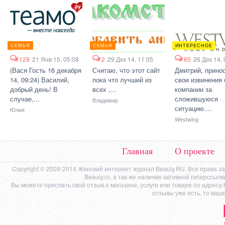
СЕМЬЯ
СЕМЬЯ
ИНТЕРЕСНОЕ
129
21 Янв 15, 05:08
2
29 Дек 14, 11:05
65
26 Дек 14, 
(Вася Гость 16 декабря
Считаю, что этот сайт
Дмитрий, прино
14, 09:24) Василий,
пока что лучший из
свои извинения 
добрый день! В
всех ,...
компании за
случае,...
сложившуюся
Владимир
ситуацию....
Юлия
Westwing
Главная
О проекте
Copyright © 2009-2014 Женский интернет журнал Beauly.RU. Все права 
Beauly.ru, а так же наличие активной гиперссыл
Вы можете прислать свой отзыв о магазине, услуге или товаре по адресу
отзывы уже есть, то ваш