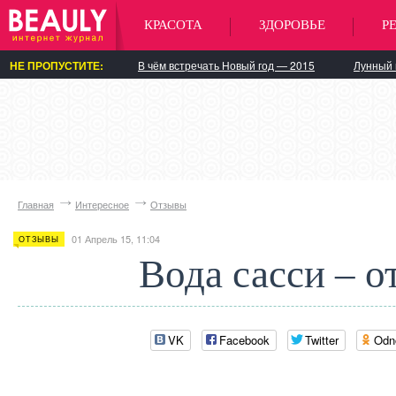
КРАСОТА
ЗДОРОВЬЕ
Р
НЕ ПРОПУСТИТЕ:
В чём встречать Новый год — 2015
Лунный 
Главная
Интересное
Отзывы
01 Апрель 15, 11:04
ОТЗЫВЫ
Вода сасси – о
VK
Facebook
Twitter
Odn