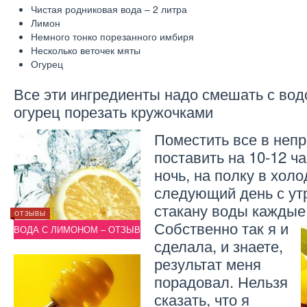
Чистая родниковая вода – 2 литра
Лимон
Немного тонко порезанного имбиря
Несколько веточек мяты
Огурец
Все эти ингредиенты надо смешать с вод
огурец порезать кружочками
Поместить все в неп
поставить на 10-12 ча
ночь, на полку в хол
следующий день с утр
стакану воды каждые 
ОТЗЫВЫ
ОТЗЫВЫ
ОТЗЫВЫ
В
ДИЕТА НА ВОДЕ – ОТЗЫВ
Собственно так я и
ВОДА С ЛИМОНОМ – ОТЗЫВ
ВОДА 
сделала, и знаете,
результат меня
порадовал. Нельзя
сказать, что я