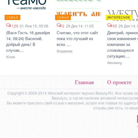
СЕМЬЯ
СЕМЬЯ
ИНТЕРЕСНОЕ
129
21 Янв 15, 05:08
2
29 Дек 14, 11:05
65
26 Дек 14, 
(Вася Гость 16 декабря
Считаю, что этот сайт
Дмитрий, прино
14, 09:24) Василий,
пока что лучший из
свои извинения 
добрый день! В
всех ,...
компании за
случае,...
сложившуюся
Владимир
ситуацию....
Юлия
Westwing
Главная
О проекте
Copyright © 2009-2014 Женский интернет журнал Beauly.RU. Все права 
Beauly.ru, а так же наличие активной гиперссыл
Вы можете прислать свой отзыв о магазине, услуге или товаре по адресу
отзывы уже есть, то ваш