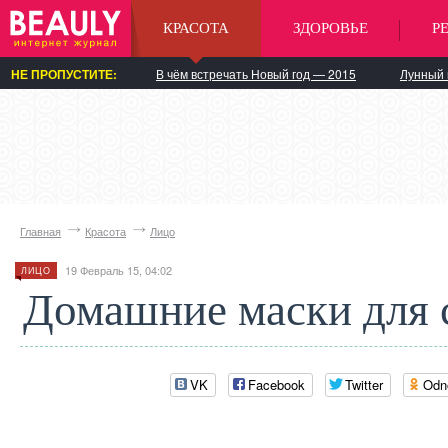
КРАСОТА
ЗДОРОВЬЕ
Р
НЕ ПРОПУСТИТЕ:
В чём встречать Новый год — 2015
Лунный 
Главная
Красота
Лицо
19 Февраль 15, 04:02
ЛИЦО
Домашние маски для 
VK
Facebook
Twitter
Odn