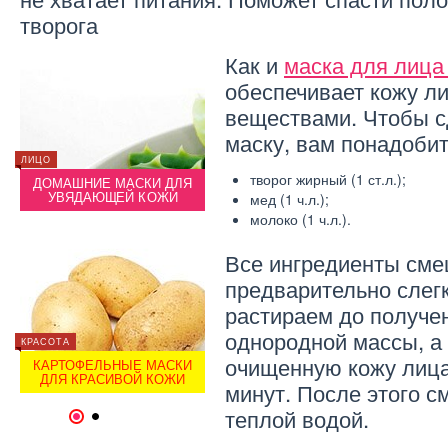
творога
Как и
маска для лица
обеспечивает кожу л
веществами. Чтобы с
маску, вам понадобит
ЛИЦО
КРАСОТА
ЛИЦО
творог жирный (1 ст.л.);
Я
ДОМАШНИЕ МАСКИ ДЛЯ
ФРУКТОВЫЕ МАСКИ ДЛЯ
ДОМ
УВЯДАЮЩЕЙ КОЖИ
ЛИЦА
УВ
мед (1 ч.л.);
молоко (1 ч.л.).
Все ингредиенты сме
предварительно слегк
растираем до получе
однородной массы, а
КРАСОТА
КРАСОТА
КРАСОТ
очищенную кожу лица
ЛЯ
КАРТОФЕЛЬНЫЕ МАСКИ
ЭФФЕКТИВНЫЕ МАСКИ ДЛЯ
КАР
ДЛЯ КРАСИВОЙ КОЖИ
ЛИЦА
ДЛЯ
минут. После этого с
теплой водой.
1
2