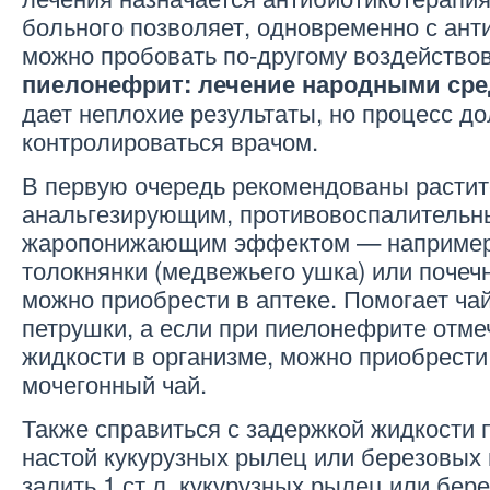
больного позволяет, одновременно с ант
можно пробовать по-другому воздействов
пиелонефрит: лечение народными ср
дает неплохие результаты, но процесс д
контролироваться врачом.
В первую очередь рекомендованы растит
анальгезирующим, противовоспалительн
жаропонижающим эффектом — например, 
толокнянки (медвежьего ушка) или почеч
можно приобрести в аптеке. Помогает чай
петрушки, а если при пиелонефрите отме
жидкости в организме, можно приобрести
мочегонный чай.
Также справиться с задержкой жидкости 
настой кукурузных рылец или березовых 
залить 1 ст.л. кукурузных рылец или бер