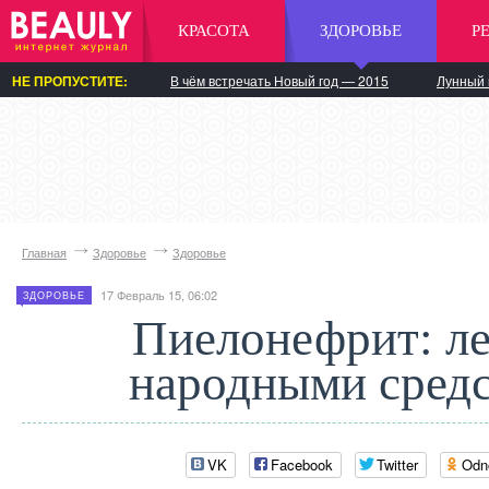
КРАСОТА
ЗДОРОВЬЕ
Р
НЕ ПРОПУСТИТЕ:
В чём встречать Новый год — 2015
Лунный 
Главная
Здоровье
Здоровье
17 Февраль 15, 06:02
ЗДОРОВЬЕ
Пиелонефрит: л
народными сред
VK
Facebook
Twitter
Odn