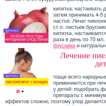
кипятка, настаивать 
затем принимать 4-5 
настоя. Лечат пиелон
ст.л. листьев брусни
кипятка, настаиваетс
ЗДОРОВЬЕ
ЗДОРОВЬЕ
ЗДОРОВ
ЛЕЧЕНИЕ ПРОСТУДЫ
ГАСТРИТ: ЛЕЧЕНИЕ
ЛЕ
раза в день по 70 мл
МИ
НАРОДНЫМИ СРЕДСТВАМИ
ДОМАШНИМИ СРЕДСТВАМИ
НАРОД
брусники
и натуральн
Лечение пие
де
ЗДОРОВЬЕ
Чаще всего народные
ЗДОРОВЬЕ
ЗДОРОВ
 –
ДУШИЦА ОБЫКНОВЕННАЯ –
применяются при леч
ПИЕЛОНЕФРИТ У ЖЕНЩИН
ПИЕЛО
ИЕ
СВОЙСТВА И ПРИМЕНЕНИЕ
у детей: подобрать 
1
2
препараты с миниму
эффектов сложно, поэтому упор делается