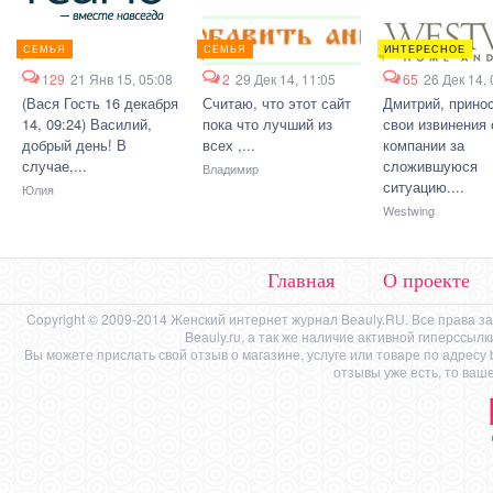
СЕМЬЯ
СЕМЬЯ
ИНТЕРЕСНОЕ
129
21 Янв 15, 05:08
2
29 Дек 14, 11:05
65
26 Дек 14, 
(Вася Гость 16 декабря
Считаю, что этот сайт
Дмитрий, прино
14, 09:24) Василий,
пока что лучший из
свои извинения 
добрый день! В
всех ,...
компании за
случае,...
сложившуюся
Владимир
ситуацию....
Юлия
Westwing
Главная
О проекте
Copyright © 2009-2014 Женский интернет журнал Beauly.RU. Все права 
Beauly.ru, а так же наличие активной гиперссыл
Вы можете прислать свой отзыв о магазине, услуге или товаре по адресу
отзывы уже есть, то ваш