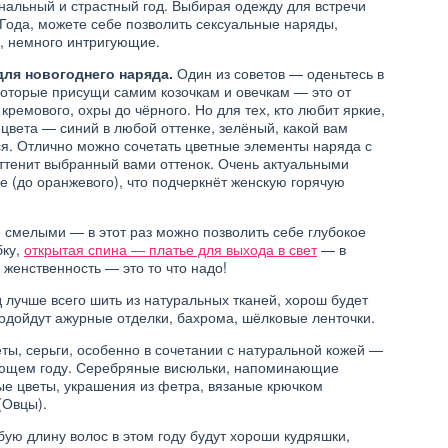
нальный и страстный год. Выбирая одежду для встречи
Года, можете себе позволить сексуальные наряды,
, немного интригующие.
ОЕ
ПРАЗДНИКИ
 ГОД 2013! КАК
для новогоднего наряда.
Один из советов — оденьтесь в
ЧАТЬ ГОД ЗМЕИ
РЕЦЕПТЫ НА НОВЫЙ ГОД
которые присущи самим козочкам и овечкам — это от
2013?
2015
 кремового, охры до чёрного. Но для тех, кто любит яркие,
цвета — синий в любой оттенке, зелёный, какой вам
ся. Отлично можно сочетать цветные элементы наряда с
ттенит выбранный вами оттенок. Очень актуальными
е (до оранжевого), что подчеркнёт женскую горячую
 смелыми — в этот раз можно позволить себе глубокое
бку,
открытая спина — платье для выхода в свет
— в
 женственность — это то что надо!
лучше всего шить из натуральных тканей, хорош будет
одойдут ажурные отделки, бахрома, шёлковые ленточки.
ы, серьги, особенно в сочетании с натуральной кожей —
пающем году. Серебряные висюльки, напоминающие
ые цветы, украшения из фетра, вязаные крючком
(Овцы).
ую длину волос в этом году будут хороши кудряшки,