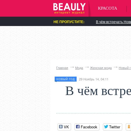
КРАСОТА
НЕ ПРОПУСТИТЕ:
В чём встречать Нов
Главная
Мода
Женская мода
Новый г
29 Ноябрь 14, 04:11
НОВЫЙ ГОД
В чём встр
VK
Facebook
Twitter