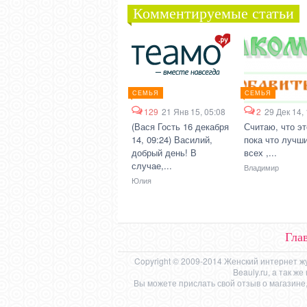
Комментируемые статьи
СЕМЬЯ
СЕМЬЯ
129
21 Янв 15, 05:08
2
29 Дек 14,
(Вася Гость 16 декабря
Считаю, что эт
14, 09:24) Василий,
пока что лучши
добрый день! В
всех ,...
случае,...
Владимир
Юлия
Гла
Copyright © 2009-2014 Женский интернет ж
Beauly.ru, а так 
Вы можете прислать свой отзыв о магазине,