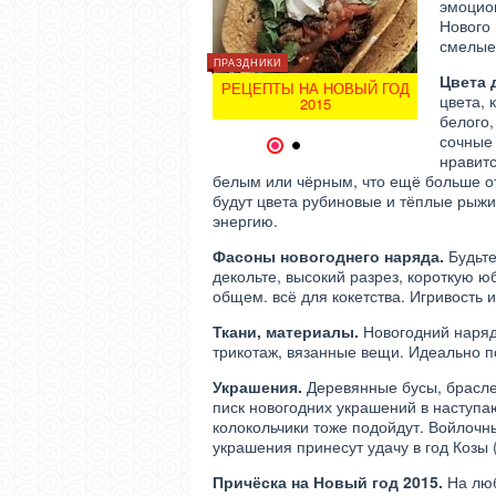
эмоцио
Нового 
смелые
ИНТЕРЕСНОЕ
ИНТЕРЕСН
ПРАЗДНИКИ
НОВЫЙ ГОД 2013! КАК
НОВЫЙ
Цвета 
ВСТРЕЧАТЬ ГОД ЗМЕИ
РЕЦЕПТЫ НА НОВЫЙ ГОД
ВСТРЕ
цвета, 
2013?
2015
белого,
сочные 
1
2
нравит
белым или чёрным, что ещё больше о
будут цвета рубиновые и тёплые рыжи
энергию.
Фасоны новогоднего наряда.
Будьте
декольте, высокий разрез, короткую ю
общем. всё для кокетства. Игривость и
Ткани, материалы.
Новогодний наряд 
трикотаж, вязанные вещи. Идеально п
Украшения.
Деревянные бусы, браслет
писк новогодних украшений в насту
колокольчики тоже подойдут. Войлочн
украшения принесут удачу в год Козы 
Причёска на Новый год 2015.
На люб