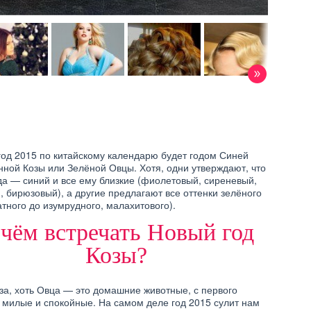
год 2015 по китайскому календарю будет годом Синей
ной Козы или Зелёной Овцы. Хотя, одни утверждают, что
да — синий и все ему близкие (фиолетовый, сиреневый,
, бирюзовый), а другие предлагают все оттенки зелёного
атного до изумрудного, малахитового).
 чём встречать Новый год
ПРАЗДНИКИ
Е НА НОВЫЙ ГОД
САЛАТЫ НА НОВЫЙ ГОД
Козы?
2015
2015
за, хоть Овца — это домашние животные, с первого
 милые и спокойные. На самом деле год 2015 сулит нам