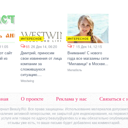
ИНТЕРЕСНОЕ
ИНТЕРЕСНОЕ
 11:05
65
26 Дек 14, 06:20
7
15 Дек 14, 12:15
от сайт
Дмитрий, приносим
Внимание! С нового
й из
свои извинения от лица
года все магазины сети
компании за
"Милавица" в Москве...
сложившуюся
Милабель
ситуацию....
Westwing
вная
О проекте
Реклама у нас
Связаться с 
урнал Beauly.RU. Все права защищены. Использование материалов допускает
же наличие активной гиперссылки, не закрытой для индексирования, на первоис
 услуге или товаре по адресу
beauly@yandex.ru
и мы обязательно опубликуем 
отзывы уже есть, то ваше письмо будет добавлено как комментарий.