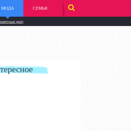
МОДА
СЕМЬЯ
НАЙТИ
НА
САЙТЕ
приятные дни)
тересное