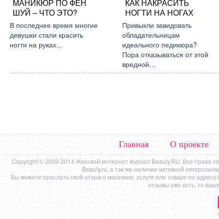
МАНИКЮР ПО ФЕН
КАК НАКРАСИТЬ
ШУЙ – ЧТО ЭТО?
НОГТИ НА НОГАХ
В последнее время многие
Привыкли завидовать
девушки стали красить
обладательницам
ногти на руках…
идеального педикюра?
Пора отказываться от этой
вредной…
Главная
О проекте
Copyright © 2009-2014 Женский интернет журнал Beauly.RU. Все права 
Beauly.ru, а так же наличие активной гиперссыл
Вы можете прислать свой отзыв о магазине, услуге или товаре по адресу
отзывы уже есть, то ваш