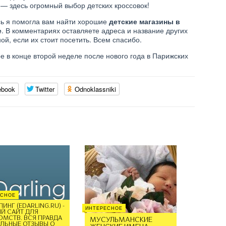
— здесь огромный выбор детских кроссовок!
ОТЗЫВЫ О ЕСКАЙ
(ESKY.RU)
ЛОГ ОДЕЖДЫ
ь я помогла вам найти хорошие
детские магазины в
FISHBONE
е
. В комментариях оставляете адреса и название других
ой, если их стоит посетить. Всем спасибо.
е в конце второй неделе после нового года в Парижских
ebook
Twitter
Odnoklassniki
ЕСНОЕ
ИНГ (EDARLING.RU) -
ИНТЕРЕСНОЕ
Й САЙТ ДЛЯ
ОМСТВ. ВСЯ ПРАВДА
МУСУЛЬМАНСКИЕ
АЛЬНЫЕ ОТЗЫВЫ О