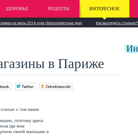
ЗДОРОВЬЕ
РЕЦЕПТЫ
ИНТЕРЕСНОЕ
рижек на июль 2014 года (благоприятные дни)
Как выглядеть стильно?
Ин
агазины в Париже
ebook
Twitter
Odnoklassniki
статью о том какие
ацию, поэтому здесь
нов где мне
купили своей малышке и