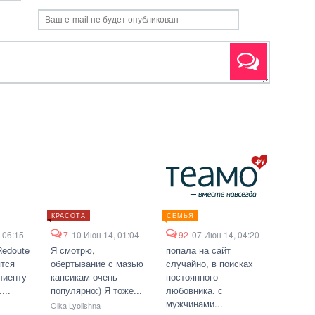
КРАСОТА
СЕМЬЯ
 06:15
7
10 Июн 14, 01:04
92
07 Июн 14, 04:20
Redoute
Я смотрю,
попала на сайт
ятся
обертывание с мазью
случайно, в поисках
лиенту
капсикам очень
постоянного
...
популярно:) Я тоже...
любовника. с
мужчинами...
Olka Lyolishna