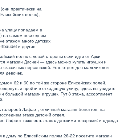
(они практически на
 Елисейских полях),
 на улицу попадаем в
s) на самом последнем
иже этажом много детских
ertbaudet и другие
ейский полях с левой стороны если идти от Арки
ся магазин Дисней — здесь можно купить игрушки и
 сказочных персонажей. Есть отдел для мальчиков и
ля девочек.
ИНТЕРЕСНОЕ
омом 62 и 60 по той же стороне Елисейских полей,
ОТЗЫВЫ О ДЕТСКОМ
МИРЕ. ИНТЕРНЕТ МАГАЗИН
овернуть и пройти в отходящую улицу, здесь вы увидите
DETMIR.RU
н большой магазин игрушек. Тут 3 этажа, ассортимент
ЧЕСКАЯ ЖЕНСКАЯ
ОДЕЖДА
й.
 галереей Лафает, отличный магазин Бенеттон, на
последнем этаже детский отдел.
ее Лафает тоже есть этаж с детскими товарами: и одежда
.
 к дому по Елисейским полям 26-22 посетите магазин
ИНТЕРЕСНОЕ