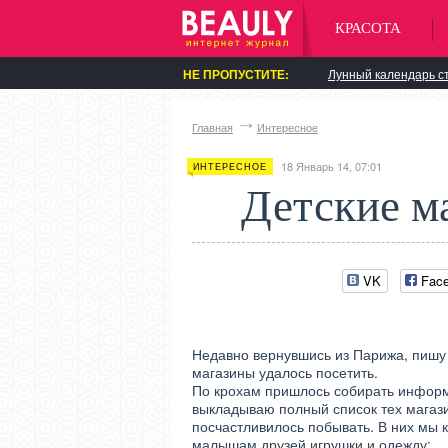
КРАСОТА
НЕ ПРОПУСТИТЕ:
Лунный календарь ст
Главная
Интересное
18 Январь 14, 07:01
ИНТЕРЕСНОЕ
Детские м
VK
Fac
Недавно вернувшись из Парижа, пишу 
магазины удалось посетить.
По крохам пришлось собирать информ
выкладываю полный список тех магази
посчастливилось побывать. В них мы 
малышам друзей игрушки и одежду: