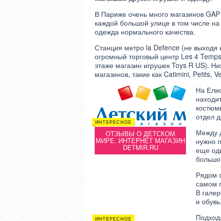
В Париже очень много магазинов GAP 
каждой большой улице в том числе на
одежда нормального качества.
Станция метро la Defence (не выходя
огромный торговый центр Les 4 Temp
этаже магазин игрушек Toys R US). Н
магазинов, такие как Catimini, Petits, V
На Елис
находит
костюмы
отдел д
ИНТЕРЕСНОЕ
Между д
ОТЗЫВЫ О ДЕТСКОМ
ОСЕНЬ
МИРЕ. ИНТЕРНЕТ МАГАЗИН
ОСЕНЬ
нужно п
DETMIR.RU
еще оди
КЛАССИЧЕСКАЯ ЖЕНСКАЯ
КЛАССИ
ОДЕЖДА
большо
Рядом с
самом 
В галер
и обувь
Подходя
ИНТЕРЕСНОЕ