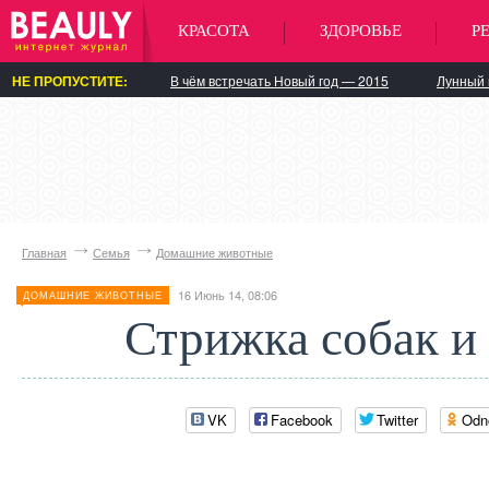
КРАСОТА
ЗДОРОВЬЕ
Р
НЕ ПРОПУСТИТЕ:
В чём встречать Новый год — 2015
Лунный 
Главная
Семья
Домашние животные
16 Июнь 14, 08:06
ДОМАШНИЕ ЖИВОТНЫЕ
Стрижка собак и
VK
Facebook
Twitter
Odn