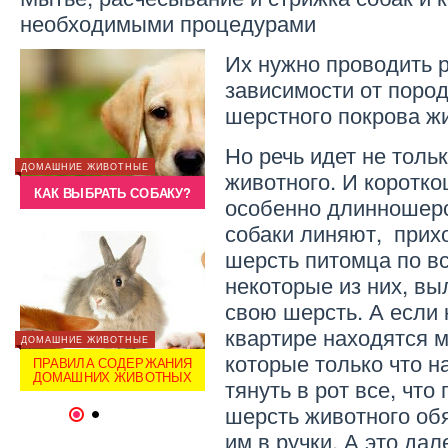
необходимыми процедурами
Их нужно проводить 
зависимости от поро
шерстного покрова жи
ЗДОРОВЬЕ
Но речь идет не толь
 –
АЛЛЕРГИЯ НА ЖИВОТНЫХ –
ДОМАШНИЕ ЖИВОТНЫЕ
ДОМАШН
животного. И коротко
Я
СТРАТЕГИЯ ПОВЕДЕНИЯ
КАК ВЫБРАТЬ СОБАКУ?
КАК 
особенно длинношер
собаки линяют, прих
шерсть питомца по вс
некоторые из них, вы
свою шерсть. А если 
квартире находятся м
ИНТЕРЕСНОЕ
ДОМАШНИЕ ЖИВОТНЫЕ
ДОМАШН
которые только что н
М!
ЗНАКИ ЗОДИАКА ПО ГОДАМ!
ПРАВИЛА СОДЕРЖАНИЯ
ПРА
ДОМАШНИХ ЖИВОТНЫХ
ДОМ
тянуть в рот все, что
шерсть животного об
1
2
им в ручки. А это да