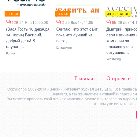
СЕМЬЯ
СЕМЬЯ
ИНТЕРЕСНОЕ
129
21 Янв 15, 05:08
2
29 Дек 14, 11:05
65
26 Дек 14, 
(Вася Гость 16 декабря
Считаю, что этот сайт
Дмитрий, прино
14, 09:24) Василий,
пока что лучший из
свои извинения 
добрый день! В
всех ,...
компании за
случае,...
сложившуюся
Владимир
ситуацию....
Юлия
Westwing
Главная
О проекте
Copyright © 2009-2014 Женский интернет журнал Beauly.RU. Все права 
Beauly.ru, а так же наличие активной гиперссыл
Вы можете прислать свой отзыв о магазине, услуге или товаре по адресу
отзывы уже есть, то ваш