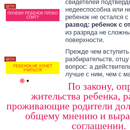
свидетелей подтвердя
недееспособна или н
ДЕТИ
ДЕТИ
ДЕТИ
—
ПОЧЕМУ РЕБЕНОК ПЛОХО
РЕБЕНОК ПЛОХО ЕСТ —
ПОЧЕ
ребенок не остался с
СПИТ?
ЧТО ДЕЛАТЬ?
развод: ребенок с о
из разряда не сложн
поверхности.
Прежде чем вступить
разбирательств, отцу
ДЕТИ
ДЕТИ
ДЕТИ
вопрос: а действител
РЕБЕНОК НЕ ХОЧЕТ
РЕБЕНОК В НЕПОЛНОЙ
РЕ
УЧИТЬСЯ!
СЕМЬЕ
лучше с ним, чем с м
1
2
По закону, оп
жительства ребенка, р
проживающие родители дол
общему мнению и выраз
соглашении.