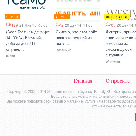
СЕМЬЯ
СЕМЬЯ
ИНТЕРЕСНОЕ
129
21 Янв 15, 05:08
2
29 Дек 14, 11:05
65
26 Дек 14, 
(Вася Гость 16 декабря
Считаю, что этот сайт
Дмитрий, прино
14, 09:24) Василий,
пока что лучший из
свои извинения 
добрый день! В
всех ,...
компании за
случае,...
сложившуюся
Владимир
ситуацию....
Юлия
Westwing
Главная
О проекте
Copyright © 2009-2014 Женский интернет журнал Beauly.RU. Все права 
Beauly.ru, а так же наличие активной гиперссыл
Вы можете прислать свой отзыв о магазине, услуге или товаре по адресу
отзывы уже есть, то ваш