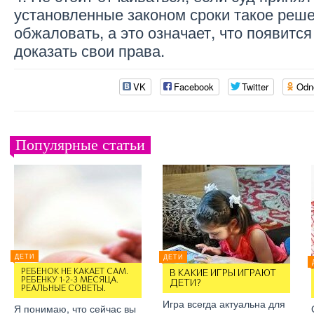
установленные законом сроки такое реш
обжаловать, а это означает, что появитс
доказать свои права.
VK
Facebook
Twitter
Odn
Популярные статьи
ДЕТИ
ДЕТИ
РЕБЕНОК НЕ КАКАЕТ САМ.
В КАКИЕ ИГРЫ ИГРАЮТ
РЕБЕНКУ 1-2-3 МЕСЯЦА.
ДЕТИ?
РЕАЛЬНЫЕ СОВЕТЫ.
Игра всегда актуальна для
Я понимаю, что сейчас вы