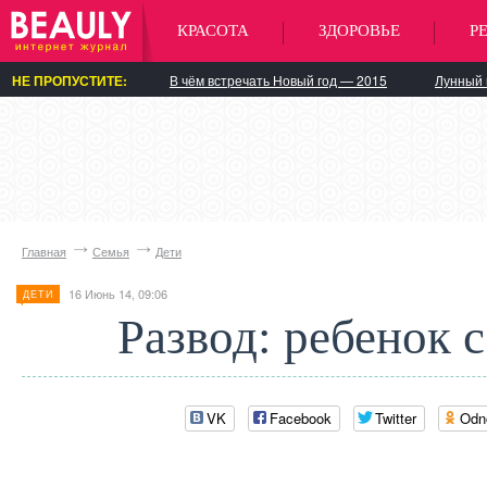
КРАСОТА
ЗДОРОВЬЕ
Р
НЕ ПРОПУСТИТЕ:
В чём встречать Новый год — 2015
Лунный 
Главная
Семья
Дети
16 Июнь 14, 09:06
ДЕТИ
Развод: ребенок 
VK
Facebook
Twitter
Odn