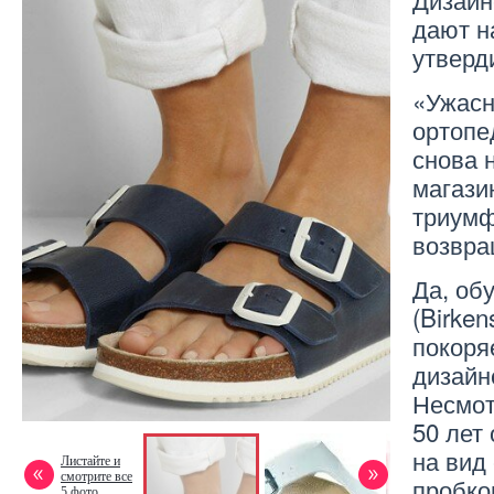
дают н
утверд
«Ужасн
ортопе
снова 
магази
триумф
возвра
Да, об
(Birken
покоря
дизайн
Несмот
50 лет
на вид
Листайте и
смотрите все
пробко
5 фото