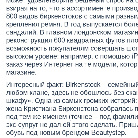
взирая на то, что в ассортименте произв
800 видов биркенстоков с самыми разны
крепления ремня. В год выпускается боле
сандалий. В главном лондонском магази
реконструкция 600 квадратных футов пл
возможность покупателям совершать шоп
высоком уровне: например, с помощью i
заказ через Интернет на те модели, котор
магазине.
Интересный факт: Birkenstock – семейный
любом клане, здесь не обошлось без ска
шкафу». Одна из самых громких историй:
жена Кристиана Биркенстона собралась 
под тем же именем (точнее – под фамилие
экс-супруг не дал ей этого сделать. При
обувь под новым брендом Beautystep.