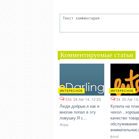
Комментируемые статьи
ИНТЕРЕСНОЕ
ИНТЕРЕСНОЕ
334
28 Авг 14, 12:33
34
26 Авг 14
Люди добрые,я как и
Купила на пла
многие попал в эту
чехол , хорош
ловушку.Я с...
качество товар
обслуживание
Жора
внимательное,в
jkmuf