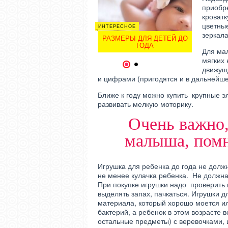
приобр
кроватк
цветные
ИНТЕРЕСНОЕ
ДЕТИ
ДЕТИ
зеркала
РАЗМЕРЫ ДЛЯ ДЕТЕЙ ДО
ИДЁМ В ПЕРВЫЙ КЛАСС!
ИДЁМ В
ГОДА
Для ма
мягких 
1
2
движущи
и цифрами (пригодятся и в дальнейше
Ближе к году можно купить крупные э
развивать мелкую моторику.
Очень важно,
малыша, помн
Игрушка для ребенка до года не долж
не менее кулачка ребенка. Не должна
При покупке игрушки надо проверить 
выделять запах, пачкаться. Игрушки 
материала, который хорошо моется ил
бактерий, а ребенок в этом возрасте вс
остальные предметы) с веревочками,