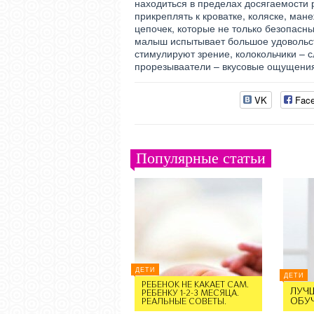
находиться в пределах досягаемости 
прикреплять к кроватке, коляске, ма
цепочек, которые не только безопасн
малыш испытывает большое удовольств
стимулируют зрение, колокольчики – с
прорезываатели – вкусовые ощущени
VK
Fac
Популярные статьи
ДЕТИ
ДЕТИ
РЕБЕНОК НЕ КАКАЕТ САМ.
ЛУЧ
РЕБЕНКУ 1-2-3 МЕСЯЦА.
ОБУ
РЕАЛЬНЫЕ СОВЕТЫ.