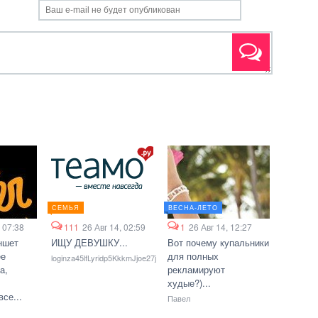
СЕМЬЯ
ВЕСНА-ЛЕТО
, 07:38
111
26 Авг 14, 02:59
1
26 Авг 14, 12:27
ншет
ИЩУ ДЕВУШКУ...
Вот почему купальники
ее
для полных
loginza45lfLyridp5KkkmJjoe27j
а,
рекламируют
худые?)...
се...
Павел