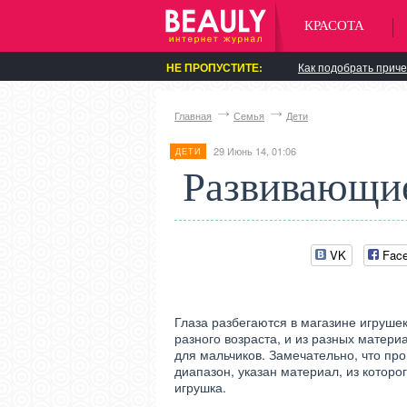
КРАСОТА
НЕ ПРОПУСТИТЕ:
Как подобрать приче
Главная
Семья
Дети
29 Июнь 14, 01:06
ДЕТИ
Развивающие
VK
Fac
Глаза разбегаются в магазине игрушек
разного возраста, и из разных материа
для мальчиков. Замечательно, что пр
диапазон, указан материал, из которо
игрушка.