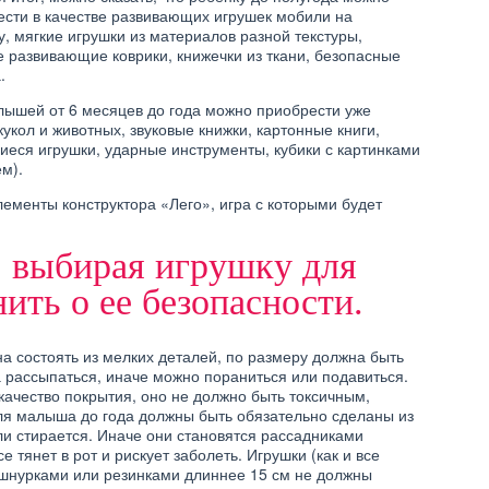
ести в качестве развивающих игрушек мобили на
у, мягкие игрушки из материалов разной текстуры,
 развивающие коврики, книжечки из ткани, безопасные
ИНТЕРЕСНОЕ
.
РАЗМЕРЫ ДЛЯ ДЕТЕЙ ДО
 ПЕРВЫЙ КЛАСС!
ГОДА
лышей от 6 месяцев до года можно приобрести уже
кукол и животных, звуковые книжки, картонные книги,
еся игрушки, ударные инструменты, кубики с картинками
м).
лементы конструктора «Лего», игра с которыми будет
 выбирая игрушку для
ить о ее безопасности.
на состоять из мелких деталей, по размеру должна быть
 рассыпаться, иначе можно пораниться или подавиться.
качество покрытия, оно не должно быть токсичным,
для малыша до года должны быть обязательно сделаны из
и стирается. Иначе они становятся рассадниками
е тянет в рот и рискует заболеть. Игрушки (как и все
 шнурками или резинками длиннее 15 см не должны