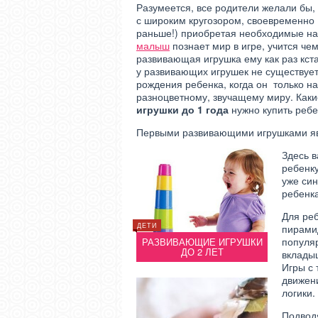
Разумеется, все родители желали бы,
с широким кругозором, своевременно 
раньше!) приобретая необходимые на
малыш
познает мир в игре, учится чему
развивающая игрушка ему как раз кст
у развивающих игрушек не существует
рождения ребенка, когда он только н
разноцветному, звучащему миру. Как
игрушки до 1 года
нужно купить ребе
Первыми развивающими игрушками яв
Здесь 
ребенку
уже син
ребенка
Для реб
ДЕТИ
ДЕТИ
ДЕТИ
пирами
популяр
РЕБЕНОК НЕ ХОЧЕТ
РАЗВИВАЮЩИЕ ИГРУШКИ
РЕБЕ
ОБЩАТЬСЯ…
ДО 2 ЛЕТ
О
вклады
Игры с
движен
логики.
Подводя