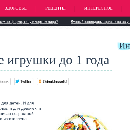
ЗДОРОВЬЕ
РЕЦЕПТЫ
ИНТЕРЕСНОЕ
ску по форме, типу и чертам лица?
Лунный календарь стрижек на авгус
Ин
 игрушки до 1 года
ebook
Twitter
Odnoklassniki
 для детей. И для
лов, и для девочек, и
описан возрастной
го изготовлена