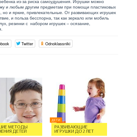
ребенка из-за риска самоудушения. Игрушки можно
нежу и любым другим предметам при помощи пластиковых
ы, но и яркие, привлекательные. От развивающих игрушек
ие, и польза бесспорна, так как зеркало или мобиль
лух, резинки с набором игрушек – осязание,
я.
ebook
Twitter
Odnoklassniki
ДЕТИ
ШИЕ МЕТОДЫ
РАЗВИВАЮЩИЕ
ЧЕНИЯ ДЕТЕЙ
ИГРУШКИ ДО 2 ЛЕТ