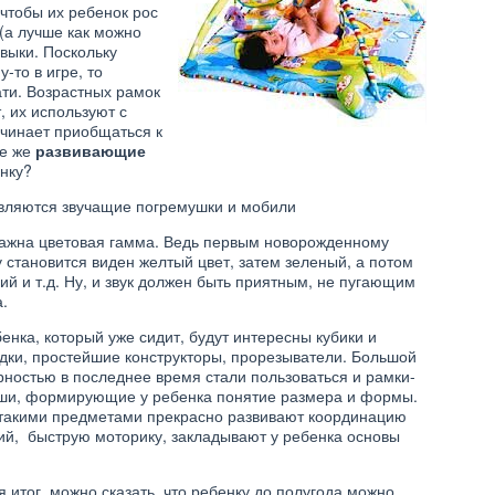
 чтобы их ребенок рос
(а лучше как можно
выки. Поскольку
-то в игре, то
ати. Возрастных рамок
, их используют с
ачинает приобщаться к
ие же
развивающие
нку?
ляются звучащие погремушки и мобили
важна цветовая гамма. Ведь первым новорожденному
 становится виден желтый цвет, затем зеленый, а потом
ий и т.д. Ну, и звук должен быть приятным, не пугающим
.
енка, который уже сидит, будут интересны кубики и
ДЕТИ
дки, простейшие конструкторы, прорезыватели. Большой
ностью в последнее время стали пользоваться и рамки-
НОК НЕ ХОЧЕТ
РАЗВИВАЮЩИЕ ИГРУШКИ
БЩАТЬСЯ…
ДО 2 ЛЕТ
ши, формирующие у ребенка понятие размера и формы.
 такими предметами прекрасно развивают координацию
ий, быструю моторику, закладывают у ребенка основы
 итог, можно сказать, что ребенку до полугода можно