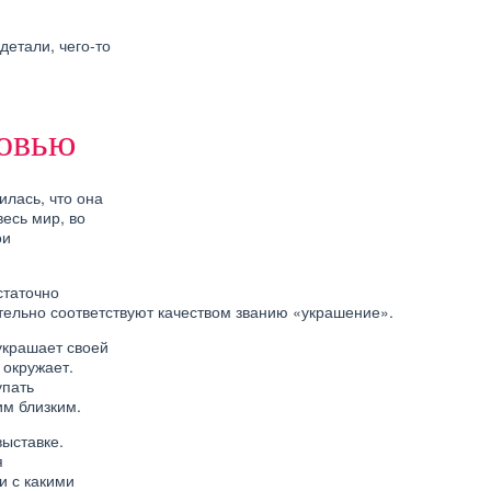
детали, чего-то
бовью
илась, что она
есь мир, во
ои
статочно
ительно соответствуют качеством званию «украшение».
украшает своей
 окружает.
упать
им близким.
ыставке.
я
и с какими