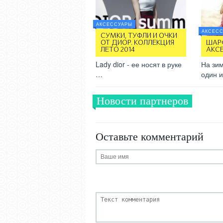
АКСЕССУАРЫ
АКСЕС
СУМКИ, ТУФЛИ И ОЧКИ
ОТ ДИОР. КОЛЛЕКЦИЯ
ШАРФ
ЛЕТО 2014
АКСЕ
Lady dior - ее носят в руке
На зи
…
один 
Новости партнеров
Оставьте комментарий