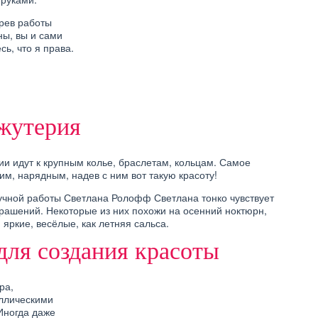
рев работы
ны, вы и сами
сь, что я права.
ДЛЯ РАБОТЫ ЗА
МПЬЮТЕРОМ
жутерия
и идут к крупным колье, браслетам, кольцам. Самое
им, нарядным, надев с ним вот такую красоту!
учной работы Светлана Ролофф Светлана тонко чувствует
крашений. Некоторые из них похожи на осенний ноктюрн,
 яркие, весёлые, как летняя сальса.
ля создания красоты
ра,
аллическими
Иногда даже