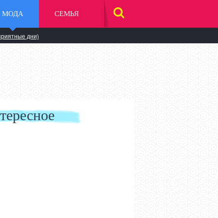
МОДА
СЕМЬЯ
НАЙТИ
НА
САЙТЕ
приятные дни)
тересное