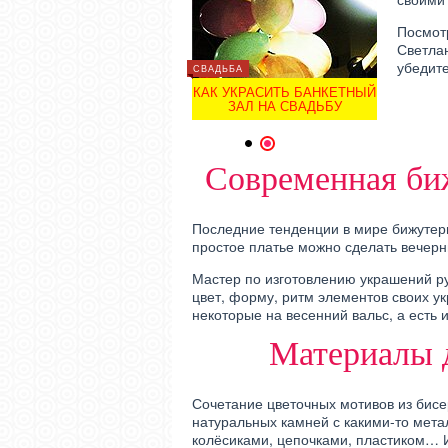
Посмот
Светла
убедите
ЗДОРОВЬЕ
СВАДЬБА
ЗДОРОВЬЕ
ОЧКИ ДЛЯ РАБОТЫ ЗА
КАК УКРАСИТЬ БАНКЕТНЫЙ
ОЧКИ 
КОМПЬЮТЕРОМ
ЗАЛ НА СВАДЬБУ
КО
1
2
Современная би
Последние тенденции в мире бижутери
простое платье можно сделать вечерн
Мастер по изготовлению украшений р
цвет, форму, ритм элементов своих у
некоторые на весенний вальс, а есть и
Материалы д
Сочетание цветочных мотивов из бисе
натуральных камней с какими-то мет
колёсиками, цепочками, пластиком… 