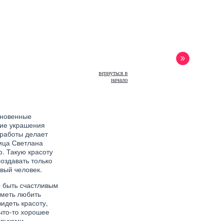
вернуться в
начало
новенные
кие украшения
 работы делает
ица Светлана
. Такую красоту
оздавать только
ОЕ
вый человек.
ДОБРАТЬ МОДНЫЕ
НИЯ ДЛЯ ВОЛОС
ы быть счастливым
уметь любить
видеть красоту,
что-то хорошее
 руками.