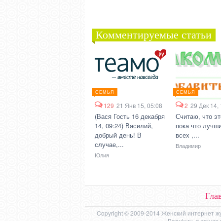
Комментируемые статьи
СЕМЬЯ
СЕМЬЯ
129
21 Янв 15, 05:08
2
29 Дек 14,
(Вася Гость 16 декабря
Считаю, что эт
14, 09:24) Василий,
пока что лучши
добрый день! В
всех ,...
случае,...
Владимир
Юлия
Гла
Copyright © 2009-2014 Женский интернет ж
Beauly.ru, а так 