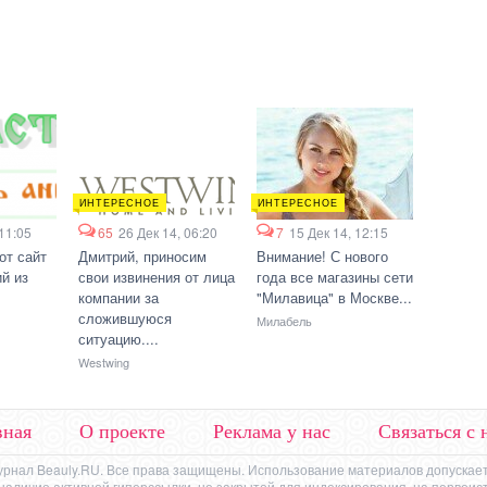
ИНТЕРЕСНОЕ
ИНТЕРЕСНОЕ
 11:05
65
26 Дек 14, 06:20
7
15 Дек 14, 12:15
от сайт
Дмитрий, приносим
Внимание! С нового
й из
свои извинения от лица
года все магазины сети
компании за
"Милавица" в Москве...
сложившуюся
Милабель
ситуацию....
Westwing
вная
О проекте
Реклама у нас
Связаться с 
урнал Beauly.RU. Все права защищены. Использование материалов допускает
же наличие активной гиперссылки, не закрытой для индексирования, на первоис