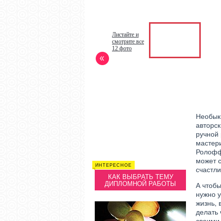
Листайте и
смотрите все
12 фото
Необык
авторс
ручной
мастер
Ролофф
может с
ИНТЕРЕСНОЕ
ИНТЕРЕСНОЕ
ИНТЕРЕСН
счастли
КАК ПОДОБРАТЬ МОДНЫЕ
КАК ВЫБРАТЬ ТЕМУ
КАК ПО
УКРАШЕНИЯ ДЛЯ ВОЛОС
ДИПЛОМНОЙ РАБОТЫ
УКРАШЕ
А чтоб
нужно 
жизнь, 
делать 
своими