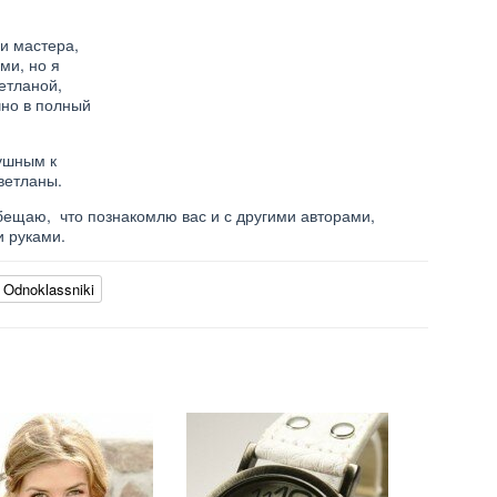
 и мастера,
ми, но я
етланой,
чно в полный
душным к
ветланы.
бещаю, что познакомлю вас и с другими авторами,
 руками.
Odnoklassniki