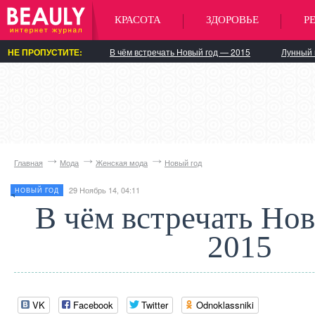
КРАСОТА
ЗДОРОВЬЕ
Р
НЕ ПРОПУСТИТЕ:
В чём встречать Новый год — 2015
Лунный 
Главная
Мода
Женская мода
Новый год
29 Ноябрь 14, 04:11
НОВЫЙ ГОД
В чём встречать Но
2015
VK
Facebook
Twitter
Odnoklassniki