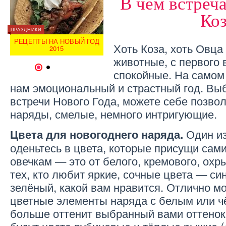
В чём встреч
Ко
ИНТЕРЕСНОЕ
ПРАЗДНИКИ
ПРАЗДН
НОВЫЙ ГОД 2013! КАК
РЕЦЕПТЫ НА НОВЫЙ ГОД
ВСТРЕЧАТЬ ГОД ЗМЕИ
РЕЦЕ
Хоть Коза, хоть Овц
2015
2013?
животные, с первого 
1
2
спокойные. На самом 
нам эмоциональный и страстный год. Вы
встречи Нового Года, можете себе позво
наряды, смелые, немного интригующие.
Один из
Цвета для новогоднего наряда.
оденьтесь в цвета, которые присущи сам
овечкам — это от белого, кремового, охр
тех, кто любит яркие, сочные цвета — си
зелёный, какой вам нравится. Отлично м
цветные элементы наряда с белым или ч
больше оттенит выбранный вами оттенок