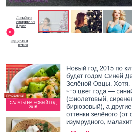
Листайте и
смотрите все
8 фото
вернуться в
начало
Новый год 2015 по к
будет годом Синей Д
Зелёной Овцы. Хотя,
что цвет года — сини
(фиолетовый, сирене
ПРАЗДНИКИ
ПРАЗДНИКИ
ПРАЗДН
Д
САЛАТЫ НА НОВЫЙ ГОД
ПЕЧЕНЬЕ НА НОВЫЙ ГОД
САЛА
бирюзовый), а другие
2015
2015
оттенки зелёного (от 
изумрудного, малахит