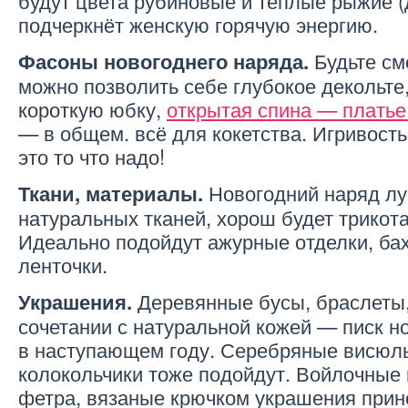
будут цвета рубиновые и тёплые рыжие (
подчеркнёт женскую горячую энергию.
Будьте см
Фасоны новогоднего наряда.
можно позволить себе глубокое декольте,
короткую юбку,
открытая спина — платье
— в общем. всё для кокетства. Игривост
это то что надо!
Новогодний наряд лу
Ткани, материалы.
натуральных тканей, хорош будет трикот
Идеально подойдут ажурные отделки, ба
ленточки.
Деревянные бусы, браслеты, 
Украшения.
сочетании с натуральной кожей — писк н
в наступающем году. Серебряные висюл
колокольчики тоже подойдут. Войлочные 
фетра, вязаные крючком украшения прине