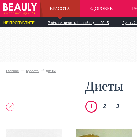
КРАСОТА
ЗДОРОВЬЕ
Р
НЕ ПРОПУСТИТЕ:
В чём встречать Новый год — 2015
Лунный 
Главная
Красота
Диеты
Диеты
1
2
3