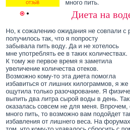
много пить.
ЫВ
ОТЗЫВ
ДИЕТА ДЮКАНА — ОТЗЫВ
Диета на вод
1
2
Но, к сожалению ожидания не совпали с
получилось так, что я попросту
забывала пить воду. Да и не хотелось
мне употреблять ее в таких количествах.
К тому же первое время я заметила
увеличение количества отеков.
Возможно кому-то эта диета помогла
избавиться от лишних килограммов, я же
ощутила только разочарование. Я физиче
выпить два литра сырой воды в день. Так
оказалась совсем не для меня. Впрочем,
много пить, то возможно вам подойдет та
избавления от лишнего веса. На форумах
том, что кому-то удавалось сбросить с 