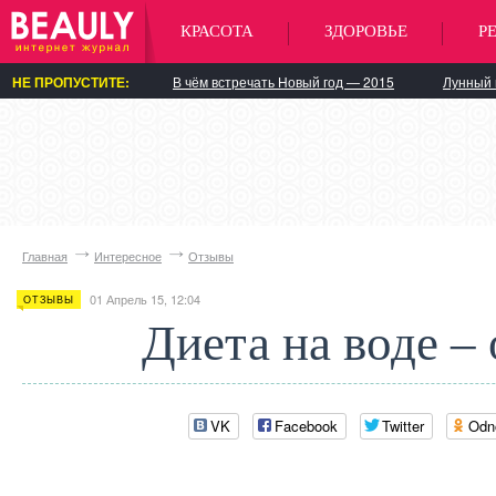
КРАСОТА
ЗДОРОВЬЕ
Р
НЕ ПРОПУСТИТЕ:
В чём встречать Новый год — 2015
Лунный 
Главная
Интересное
Отзывы
01 Апрель 15, 12:04
ОТЗЫВЫ
Диета на воде –
VK
Facebook
Twitter
Odn