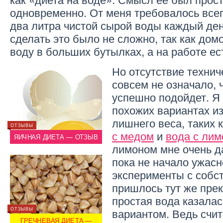
одновременно. От меня требовалось все
два литра чистой сырой воды каждый ден
сделать это было не сложно, так как до
воду в больших бутылках, а на работе ес
Но отсутствие технич
совсем не означало, 
успешно подойдет. Я 
похожих вариантах и
лишнего веса, таких 
ОТЗЫВЫ
ОТЗЫВЫ
ОТЗЫВЫ
с медом
и
вода с ли
ЫВ
ЯИЧНАЯ ДИЕТА — ОТЗЫВ
РИСОВАЯ ДИЕТА — ОТЗЫВ
ЯИЧН
лимоном мне очень д
пока не начало ужасн
эксперименты с собс
пришлось тут же прек
простая вода казала
вариантом. Ведь счи
ОТЗЫВЫ
ОТЗЫВЫ
ОТЗЫВЫ
ГРЕЧНЕВАЯ ДИЕТА —
ГРЕ