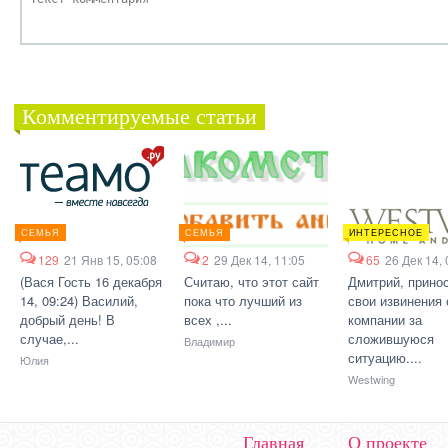
Комментируемые статьи
СЕМЬЯ
СЕМЬЯ
ИНТЕРЕСНОЕ
129
21 Янв 15, 05:08
2
29 Дек 14, 11:05
65
26 Дек 14, 
(Вася Гость 16 декабря
Считаю, что этот сайт
Дмитрий, прино
14, 09:24) Василий,
пока что лучший из
свои извинения 
добрый день! В
всех ,...
компании за
случае,...
сложившуюся
Владимир
ситуацию....
Юлия
Westwing
Главная
О проекте