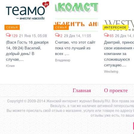
СЕМЬЯ
СЕМЬЯ
ИНТЕРЕСНОЕ
129
21 Янв 15, 05:08
2
29 Дек 14, 11:05
65
26 Дек 14, 
(Вася Гость 16 декабря
Считаю, что этот сайт
Дмитрий, прино
14, 09:24) Василий,
пока что лучший из
свои извинения 
добрый день! В
всех ,...
компании за
случае,...
сложившуюся
Владимир
ситуацию....
Юлия
Westwing
Главная
О проекте
Copyright © 2009-2014 Женский интернет журнал Beauly.RU. Все права 
Beauly.ru, а так же наличие активной гиперссыл
Вы можете прислать свой отзыв о магазине, услуге или товаре по адресу
отзывы уже есть, то ваш