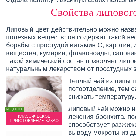
Свойства липовог
Липовый цвет действительно можно назв
полезных веществ: он содержит такой н
борьбы с простудой витамин С, каротин,
вещества, кумарин, флавоноиды, сапони
Такой химический состав позволяет липо
натуральным лекарством от простудных 
Теплый чай из липы 
потоотделение, тем 
снижать температуру
Липовый чай можно и
РЕЦЕПТЫ
ЗДОРОВЬЕ
РЕЦЕПТ
лечения бронхита, по
КЛАССИЧЕСКОЕ
ПОЛЬЗА ПИВА – В ЧЕМ
К
ПРИГОТОВЛЕНИЕ КАКАО
ОНА?
ПРИГ
способствует разжиж
выводу мокроты из д