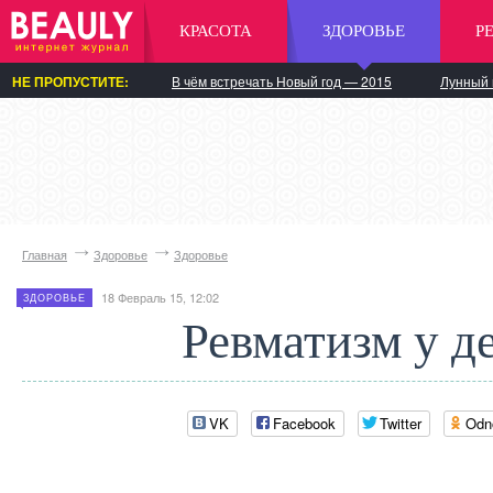
КРАСОТА
ЗДОРОВЬЕ
Р
НЕ ПРОПУСТИТЕ:
В чём встречать Новый год — 2015
Лунный 
Главная
Здоровье
Здоровье
18 Февраль 15, 12:02
ЗДОРОВЬЕ
Ревматизм у д
VK
Facebook
Twitter
Odn