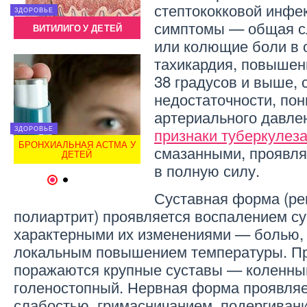
стептококковой инфе
ЗДОРОВЬЕ
ЗДОРОВЬЕ
ЗДОРОВ
симптомы — общая с
ВИТИЛИГО У ДЕТЕЙ
ДЕПРЕССИЯ У ДЕТЕЙ
ВИ
или колющие боли в 
тахикардия, повышен
38 градусов и выше,
недостаточности, по
артериального давле
признаки туберкулез
ЗДОРОВЬЕ
ЗДОРОВ
ЗДОРОВЬЕ
БРОНХИАЛЬНАЯ АСТМА У
БРОН
смазанными, проявля
П
РАЗВИТИЕ ДЕТЕЙ С ДЦП
ДЕТЕЙ
в полную силу.
1
2
Суставная форма (ре
полиартрит) проявляется воспалением су
характерными их изменениями — болью,
локальным повышением температуры. П
поражаются крупные суставы — коленный
голеностопный. Нервная форма проявля
слабостью, гримасничанием, подергивани