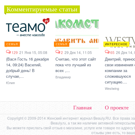
Комментируемые статьи
СЕМЬЯ
СЕМЬЯ
ИНТЕРЕСНОЕ
129
21 Янв 15, 05:08
2
29 Дек 14, 11:05
65
26 Дек 14, 
(Вася Гость 16 декабря
Считаю, что этот сайт
Дмитрий, прино
14, 09:24) Василий,
пока что лучший из
свои извинения 
добрый день! В
всех ,...
компании за
случае,...
сложившуюся
Владимир
ситуацию....
Юлия
Westwing
Главная
О проекте
Copyright © 2009-2014 Женский интернет журнал Beauly.RU. Все права 
Beauly.ru, а так же наличие активной гиперссыл
Вы можете прислать свой отзыв о магазине, услуге или товаре по адресу
отзывы уже есть, то ваш