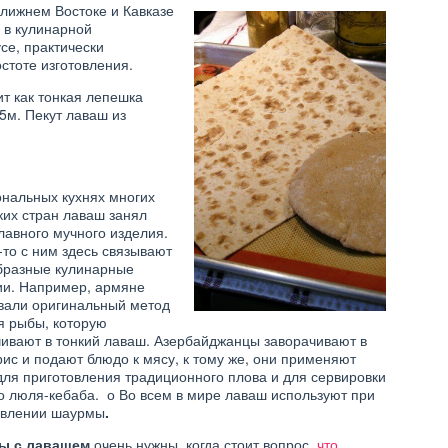
лижнем Востоке и Кавказе
я в кулинарной
се, практически
стоте изготовления.
т как тонкая лепешка
5м. Пекут лаваш из
ональных кухнях многих
ких стран лаваш занял
лавного мучного изделия.
то с ним здесь связывают
бразные кулинарные
РЕЦЕПТЫ
ии. Например, армяне
НО ПРИГОТОВИТЬ
ФАСТ-ФУД: РЕЦЕПТЫ
 ТВОРОГА?
вали оригинальный метод
я рыбы, которую
чивают в тонкий лаваш. Азербайджанцы заворачивают в
ис и подают блюдо к мясу, к тому же, они применяют
ля приготовления традиционного плова и для сервировки
о люля-кебаба. о Во всем в мире лаваш используют при
овлении шаурмы
.
ты с лавашем
очень нужны, когда стоит вопрос,
что
ВЫПЕЧКА