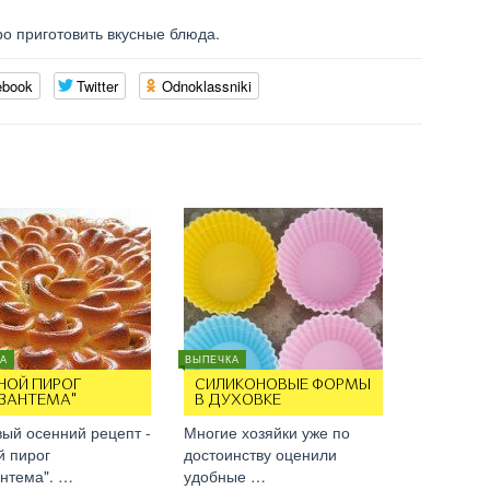
о приготовить вкусные блюда.
ebook
Twitter
Odnoklassniki
А
ВЫПЕЧКА
НОЙ ПИРОГ
СИЛИКОНОВЫЕ ФОРМЫ
ИЗАНТЕМА"
В ДУХОВКЕ
ый осенний рецепт -
Многие хозяйки уже по
й пирог
достоинству оценили
антема". …
удобные …