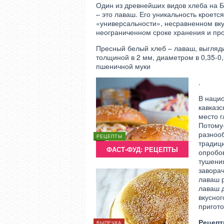
Один из древнейших видов хлеба на Б
– это лаваш. Его уникальность кроетс
«универсальности», несравненном вку
неограниченном сроке хранения и про
Пресный белый хлеб – лаваш, выгляди
толщиной в 2 мм, диаметром в 0,35-0,
пшеничной муки
.
В наци
кавказс
место г
Потому-
РЕЦЕПТЫ
РЕЦЕПТЫ
разноо
РЕЦЕПТЫ
традиц
ЧТО МОЖНО ПРИГОТОВИТЬ
ЧТО МОЖ
ФАСТ-ФУД: РЕЦЕПТЫ
ИЗ ТВОРОГА?
ИЗ
опробо
тушени
завора
лаваш р
лаваш д
вкусног
пригот
Рецеп
РЕЦЕПТЫ
ВЫПЕЧКА
РЕЦЕПТЫ