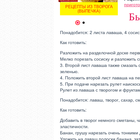
пригото
МОИ ЛЮБИМЫЕ РЕЦЕПТЫ
РЕЦЕПТЫ ИЗ ТВОРОГА
МОИ ЛЮ
ИЗ ТЫКВЫ
(ВЫПЕЧКА)
Бы
1
2
Понадобится: 2 листа лаваша, 4 сосис
Как готовить:
Разложить на разделочной доске перв
Мелко порезать сосиску и разложить с
3. Второй лист лаваша также смазать
зеленью.
4. Положить второй лист лаваша на пер
5. При подаче нарезать рулет наискос
Рулет из лаваша с творогом и фрукта
Понадобится: лаваш, творог, сахар, с
Как готовить:
Добавить в творог немного сметаны, 
эластичности.
Банан, грушу нарезать очень тонкими
Уложить на лаваш полоски банана, зат