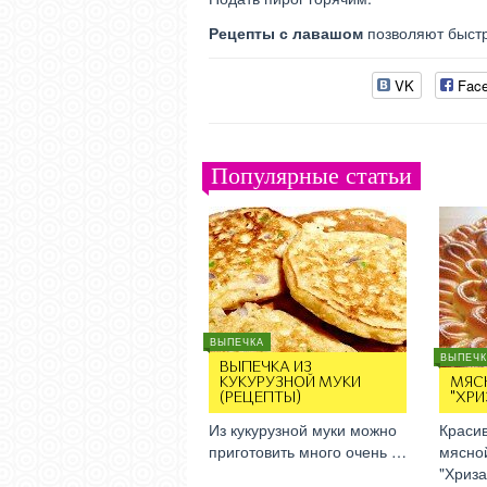
Рецепты с лавашом
позволяют быстр
VK
Fac
Популярные статьи
ВЫПЕЧКА
ВЫПЕЧК
ВЫПЕЧКА ИЗ
КУКУРУЗНОЙ МУКИ
МЯС
(РЕЦЕПТЫ)
"ХР
Из кукурузной муки можно
Красив
приготовить много очень …
мясно
"Хриз