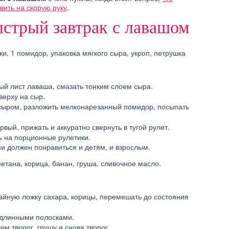
вить на скорую руку
.
БИМЫЕ РЕЦЕПТЫ
РЕЦЕПТЫ ИЗ ТВОРОГА
ИЗ ТЫКВЫ
(ВЫПЕЧКА)
стрый завтрак с лавашом
ки, 1 помидор, упаковка мягкого сыра, укроп, петрушка
ый лист лаваша, смазать тонким слоем сыра.
верху на сыр.
 сыром, разложить мелконарезанный помидор, посыпать
вый, прижать и аккуратно свернуть в тугой рулет.
ь на порционные рулетики.
ми должен понравиться и детям, и взрослым.
метана, корица, банан, груша, сливочное масло.
чайную ложку сахара, корицы, перемешать до состояния
 длинными полосками.
ем творог, грушу и снова творог.