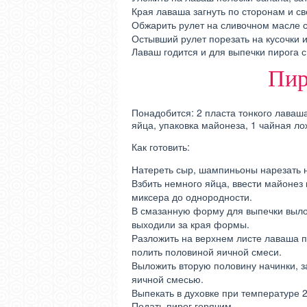
Края лаваша загнуть по сторонам и св
Обжарить рулет на сливочном масле с
Остывший рулет порезать на кусочки и
Лаваш годится и для выпечки пирога с
Пир
Понадобится: 2 пласта тонкого лаваша,
яйца, упаковка майонеза, 1 чайная ло
Как готовить:
Натереть сыр, шампиньоны нарезать н
Взбить немного яйца, ввести майонез 
миксера до однородности.
В смазанную форму для выпечки вылож
выходили за края формы.
Разложить на верхнем листе лаваша п
полить половиной яичной смеси.
Выложить вторую половину начинки, з
яичной смесью.
Выпекать в духовке при температуре 2
Подать пирог горячим.