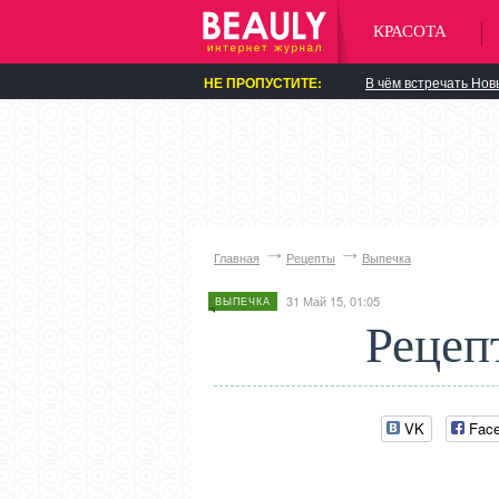
КРАСОТА
НЕ ПРОПУСТИТЕ:
В чём встречать Нов
Главная
Рецепты
Выпечка
31 Май 15, 01:05
ВЫПЕЧКА
Рецеп
VK
Fac