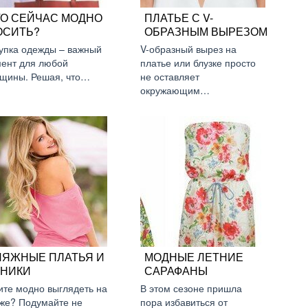
ТО СЕЙЧАС МОДНО
ПЛАТЬЕ С V-
ОСИТЬ?
ОБРАЗНЫМ ВЫРЕЗОМ
упка одежды – важный
V-образный вырез на
ент для любой
платье или блузке просто
щины. Решая, что…
не оставляет
окружающим…
ЛЯЖНЫЕ ПЛАТЬЯ И
МОДНЫЕ ЛЕТНИЕ
УНИКИ
САРАФАНЫ
ите модно выглядеть на
В этом сезоне пришла
же? Подумайте не
пора избавиться от