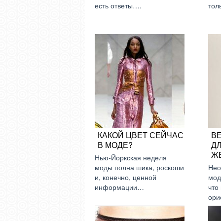
есть ответы….
тол
КАКОЙ ЦВЕТ СЕЙЧАС
В
В МОДЕ?
Д
Ж
Нью-Йоркская неделя
моды полна шика, роскоши
Нео
и, конечно, ценной
мод
информации…
что
ори