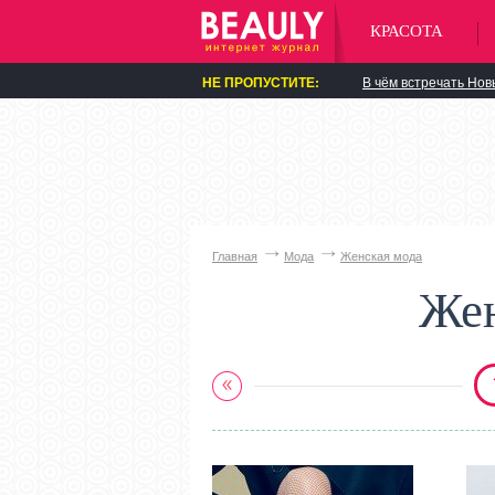
КРАСОТА
НЕ ПРОПУСТИТЕ:
В чём встречать Нов
Главная
Мода
Женская мода
Жен