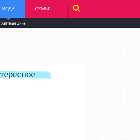
МОДА
СЕМЬЯ
НАЙТИ
НА
САЙТЕ
приятные дни)
тересное