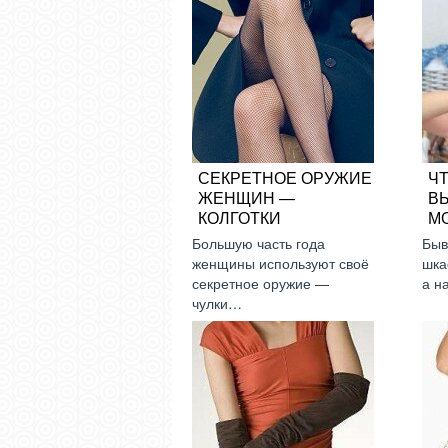
СЕКРЕТНОЕ ОРУЖИЕ
ЧТ
ЖЕНЩИН —
В
КОЛГОТКИ
М
Большую часть года
Быв
женщины используют своё
шка
секретное оружие —
а н
чулки…