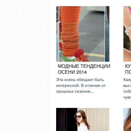
МОДНЫЕ ТЕНДЕНЦИИ
К
ОСЕНИ 2014
П
Эта осень обещает быть
Каж
интересной. В отличие от
выг
прошлых сезонов…
соб
чув