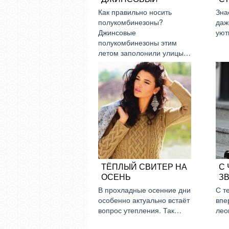
Как правильно носить
Зна
полукомбинезоны?
даж
Джинсовые
ую
полукомбинезоны этим
летом заполонили улицы…
ТЁПЛЫЙ СВИТЕР НА
С
ОСЕНЬ
З
В прохладные осенние дни
С т
особенно актуально встаёт
впе
вопрос утепления. Так…
лео