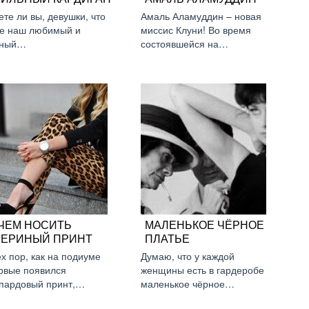
ете ли вы, девушки, что
Амаль Аламуддин – новая
е наш любимый и
миссис Клуни! Во время
тный…
состоявшейся на…
 ЧЕМ НОСИТЬ
МАЛЕНЬКОЕ ЧЁРНОЕ
ВЕРИНЫЙ ПРИНТ
ПЛАТЬЕ
ех пор, как на подиуме
Думаю, что у каждой
рвые появился
женщины есть в гардеробе
пардовый принт,…
маленькое чёрное…