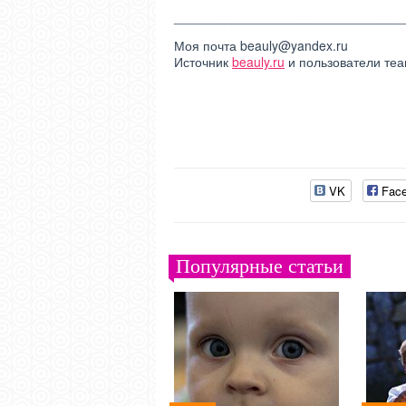
________________________________
Моя почта
beauly@yandex.ru
Источник
beauly.ru
и пользователи теа
VK
Fac
Популярные статьи