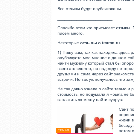
Все отзывы будут опубликованы.
_______________________
Спасибо всем кто присылает отзывы. 
писем много.
Некоторые
отзывы о teamo.ru
1) Пишу вам, так как находила здесь 
опубликуете мое мнение о данном сайт
найти мужчину который стал бы опоро
всего это сложно, но надежду не тер
друзьями и сама через сайт знакомст
встречи. Но так уж получалось что за
Не так давно узнала о сайте теамо и 
стоимость, но подумала я «была не б
заплатить за мечту найти супруга
Сайт по
перепис
жизни в
беседу.
потом 
СЕМЬЯ
СЕМЬЯ
СЕМЬЯ