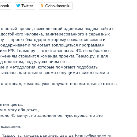
ebook
Twitter
Odnoklassniki
ете новый проект, позволяющий одиноким людям найти в
 достойного человека, заинтересованного в серьезных
ру — проект благодаря которому создаются семьи и
 поддерживает и помогает воплощаться программам
ки РФ. Теамо.ру — ответственны за 4% всех браков в
ижениям стремится команда проекта Теамо.ру, и для
ад проектом, над улучшением его
ие и методология, которые помогают подобрать
тывалась длительное время ведущими психологами и
о стартовал, команда уже получает положительные отзывы
ятия цвета,
ем я могу общаться,
коло 45 минут, но заполняя ее, чувствуешь что это
льзования.
о Теамо
, вы можете написать нам на
beauly@yandex.ru