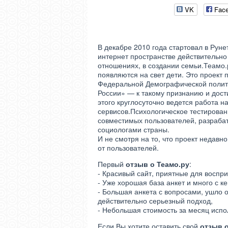
VK
Fac
В декабре 2010 года стартовал в Рун
интернет пространстве действительно
отношениях, в создании семьи.Теамо.
появляются на свет дети. Это проект
Федеральной Демографической полити
России» — к такому признанию и дост
этого круглосуточно ведется работа н
сервисов.Психологическое тестирован
совместимых пользователей, разраба
социологами страны.
И не смотря на то, что проект недавн
от пользователей.
Первый
отзыв о Теамо.ру
:
- Красивый сайт, приятные для воспри
- Уже хорошая база анкет и много с к
- Большая анкета с вопросами, ушло о
действительно серьезный подход,
- Небольшая стоимость за месяц испо
Если Вы хотите оставить свой
отзыв 