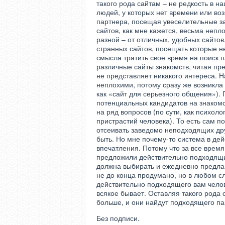
такого рода сайтам – не редкость в 
людей, у которых нет времени или во
партнера, посещая увеселительные за
сайтов, как мне кажется, весьма непл
разной – от отличных, удобных сайтов
странных сайтов, посещать которые не
смысла тратить свое время на поиск 
различные сайты знакомств, читая пре
не представляет никакого интереса. Н
неплохими, потому сразу же возникла 
как «сайт для серьезного общения»).
потенциальных кандидатов на знакомс
на ряд вопросов (по сути, как психоло
пристрастий человека). То есть сам п
отсеивать заведомо неподходящих друг
быть. Но мне почему-то система в дей
впечатления. Потому что за все время
предложили действительно подходящи
должна выбирать и ежедневно предлаг
не до конца продумано, но в любом сл
действительно подходящего вам челове
всякое бывает. Оставляя такого рода 
больше, и они найдут подходящего па
Без подписи.