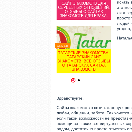
искать 
САЙТ ЗНАКОМСТВ С
САЙТ ЗНАКОМСТВ ДЛЯ
САЙТ
это мо
БЕСПЛАТНОЙ
СЕРЬЕЗНЫХ ОТНОШЕНИЙ.
БЕ
РЕГИСТРАЦИЕЙ ТАБОР.РУ.
ОТЗЫВЫ О САЙТАХ
РЕГИСТР
ли я ве
ВСЕ ОТЗЫВЫ О TABOR.RU.
ЗНАКОМСТВ ДЛЯ БРАКА.
ВСЕ ОТЗ
просто 
людей 
угодно,
СЕМЬЯ
СЕМЬЯ
Наталь
ПРАВОСЛАВНЫЕ
ПРА
ЗНАКОМСТВА.
СЕМЬЯ
ЗН
ПРАВОСЛАВНЫЙ САЙТ
ПРАВО
ТАТАРСКИЕ ЗНАКОМСТВА,
ЗНАКОМСТВ АЗБУКА
ЗНАК
ТАТАРСКИЙ САЙТ
ВЕРНОСТИ. ВСЕ ОТЗЫВЫ О
ВЕРНОСТ
ЗНАКОМСТВ. ВСЕ ОТЗЫВЫ
AZBYKA.RU.
A
О ТАТАРСКИХ САЙТАХ
ЗНАКОМСТВ
1
2
________________________________
Здравствуйте,
Сайты знакомств в сети так популярны
любви, общении, заботе. Так хочется 
если такой возможности не представи
помощи вот таких вот виртуальных сер
рядом, достаточно просто отыскать ег