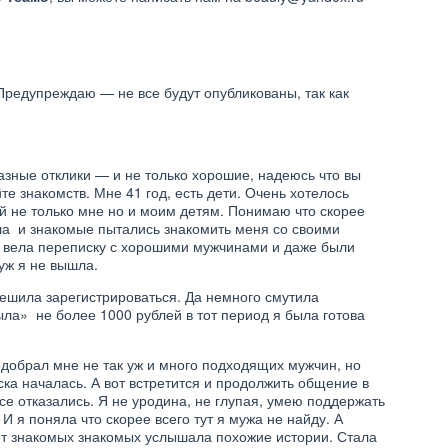
Предупреждаю — не все будут опубликованы, так как
разные отклики — и не только хорошие, надеюсь что вы
е знакомств. Мне 41 год, есть дети. Очень хотелось
й не только мне но и моим детям. Понимаю что скорее
яла и знакомые пытались знакомить меня со своими
в вела переписку с хорошими мужчинами и даже были
муж я не вышла.
решила зарегистрироваться. Да немного смутила
ыла» не более 1000 рублей в тот период я была готова
добрал мне не так уж и много подходящих мужчин, но
ка началась. А вот встретится и продолжить общение в
се отказались. Я не уродина, не глупая, умею поддержать
 И я поняла что скорее всего тут я мужа не найду. А
от знакомых знакомых услышала похожие истории. Стала
СЕМЬЯ