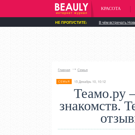
КРАСОТА
НЕ ПРОПУСТИТЕ:
В чём встречать Нов
Главная
Семья
15 Декабрь 10, 10:12
СЕМЬЯ
Теамо.ру 
знакомств. T
отзыв