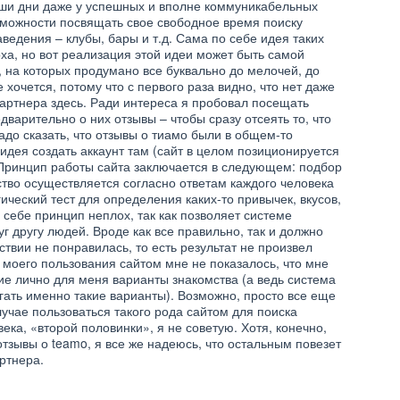
наши дни даже у успешных и вполне коммуникабельных
зможности посвящать свое свободное время поиску
ведения – клубы, бары и т.д. Сама по себе идея таких
оха, но вот реализация этой идеи может быть самой
, на которых продумано все буквально до мелочей, до
 хочется, потому что с первого раза видно, что нет даже
партнера здесь. Ради интереса я пробовал посещать
дварительно о них отзывы – чтобы сразу отсеять то, что
адо сказать, что отзывы о тиамо были в общем-то
идея создать аккаунт там (сайт в целом позиционируется
 Принцип работы сайта заключается в следующем: подбор
тво осуществляется согласно ответам каждого человека
гический тест для определения каких-то привычек, вкусов,
о себе принцип неплох, так как позволяет системе
 другу людей. Вроде как все правильно, так и должно
ствии не понравилась, то есть результат не произвел
 моего пользования сайтом мне не показалось, что мне
е лично для меня варианты знакомства (а ведь система
ать именно такие варианты). Возможно, просто все еще
учае пользоваться такого рода сайтом для поиска
ка, «второй половинки», я не советую. Хотя, конечно,
отзывы о teamo, я все же надеюсь, что остальным повезет
ртнера.