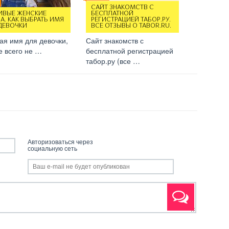
САЙТ ЗНАКОМСТВ С
ИВЫЕ ЖЕНСКИЕ
БЕСПЛАТНОЙ
А. КАК ВЫБРАТЬ ИМЯ
РЕГИСТРАЦИЕЙ ТАБОР.РУ.
ДЕВОЧКИ
ВСЕ ОТЗЫВЫ О TABOR.RU.
ая имя для девочки,
Сайт знакомств с
е всего не …
бесплатной регистрацией
табор.ру (все …
Авторизоваться через
социальную сеть