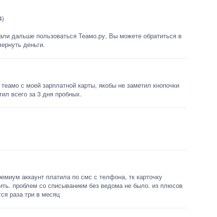
4)
али дальше пользоваться Теамо.ру, Вы можете обратиться в
ернуть деньги.
теамо с моей зарплатной карты, якобы не заметил кнопочки
тил всего за 3 дня пробных.
ремиум аккаунт платила по смс с телфона, тк карточку
ить. проблем со списыванием без ведома не было. из плюсов
ся раза три в месяц