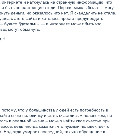
в интернете и наткнулась на странную информацию, что
 ЗНАКОМСТВ С
САЙТ ЗНАКОМСТВ ДЛЯ
гли быть не настоящие люди. Первая мысль была — могу
СПЛАТНОЙ
СЕРЬЕЗНЫХ ОТНОШЕНИЙ.
АЦИЕЙ ТАБОР.РУ.
ОТЗЫВЫ О САЙТАХ
рнуть деньги, но оказалось что нет. Я скандалить не стала,
ЫВЫ О TABOR.RU.
ЗНАКОМСТВ ДЛЯ БРАКА.
ушла с этого сайта и хотелось просто предупредить
— будьте бдительны — в интернете может быть что
 вас могут обмануть.
я Н.
ВОСЛАВНЫЕ
АКОМСТВА.
СЕМЬЯ
СЛАВНЫЙ САЙТ
ТАТАРСКИЕ ЗНАКОМСТВА,
ОМСТВ АЗБУКА
ТАТАРСКИЙ САЙТ
И. ВСЕ ОТЗЫВЫ О
ЗНАКОМСТВ. ВСЕ ОТЗЫВЫ
ZBYKA.RU.
О ТАТАРСКИХ САЙТАХ
ЗНАКОМСТВ
___________________________
 потому, что у большинства людей есть потребность в
найти свою половинку и стать счастливым человеком, но
лось в реальной жизни – можно найти свое счастье при
висов, ведь иногда кажется, что нужный человек где-то
о. Надежда умирает последней, так что обращение к