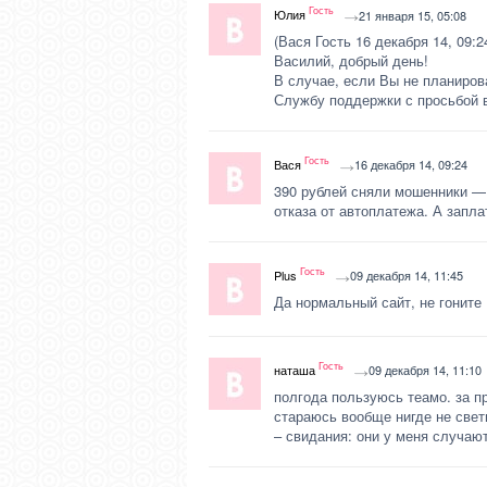
Гость
Юлия
21 января 15, 05:08
(Вася Гость 16 декабря 14, 09:2
Василий, добрый день!
В случае, если Вы не планиров
Службу поддержки с просьбой в
Гость
Вася
16 декабря 14, 09:24
390 рублей сняли мошенники — 
отказа от автоплатежа. А запла
Гость
Plus
09 декабря 14, 11:45
Да нормальный сайт, не гоните
Гость
наташа
09 декабря 14, 11:10
полгода пользуюсь теамо. за п
стараюсь вообще нигде не свет
– свидания: они у меня случают