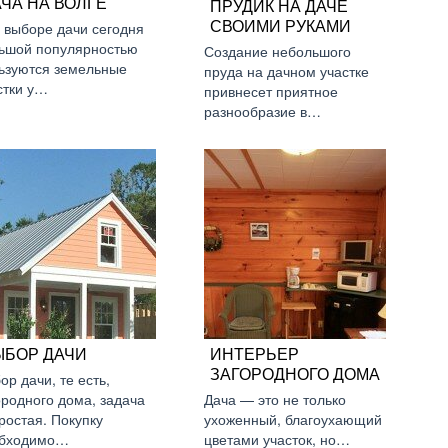
ЧА НА ВОЛГЕ
ПРУДИК НА ДАЧЕ
СВОИМИ РУКАМИ
 выборе дачи сегодня
ьшой популярностью
Создание небольшого
ьзуются земельные
пруда на дачном участке
стки у…
привнесет приятное
разнообразие в…
ЫБОР ДАЧИ
ИНТЕРЬЕР
ЗАГОРОДНОГО ДОМА
ор дачи, те есть,
ородного дома, задача
Дача — это не только
ростая. Покупку
ухоженный, благоухающий
бходимо…
цветами участок, но…