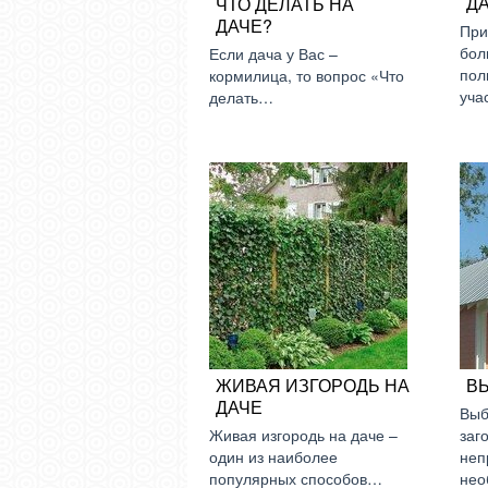
ДА
ЧТО ДЕЛАТЬ НА
ДАЧЕ?
При
бол
Если дача у Вас –
пол
кормилица, то вопрос «Что
уча
делать…
ЖИВАЯ ИЗГОРОДЬ НА
В
ДАЧЕ
Выб
Живая изгородь на даче –
заг
один из наиболее
неп
популярных способов…
нео