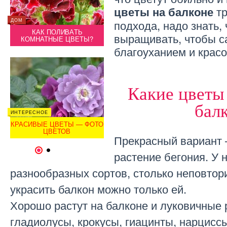
тр
цветы на балконе
ДОМ
ДАЧА
подхода, надо знать, 
ДОМ
Ы
КАК ПОЛИВАТЬ
НЕПРИХОТЛИВЫЕ ЦВЕТЫ
выращивать, чтобы с
КОМНАТНЫЕ ЦВЕТЫ?
ДЛЯ ДАЧИ
КОМ
благоуханием и красо
Какие цветы
бал
ДАЧА
ИНТЕРЕСНОЕ
ИНТЕРЕ
ИЕ
НЕОБЫКНОВЕННЫЕ СУХИЕ
ЛЯ
КРАСИВЫЕ ЦВЕТЫ — ФОТО
РУЧЬИ В САДУ. ИДЕИ ДЛЯ
КРАСИ
ЦВЕТОВ
КЛУМБЫ
Прекрасный вариант 
1
2
растение бегония. У 
разнообразных сортов, столько неповтор
украсить балкон можно только ей.
Хорошо растут на балконе и луковичные 
гладиолусы, крокусы, гиацинты, нарцисс