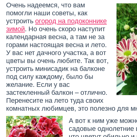
Очень надеемся, что вам
помогли наши советы, как
устроить
огород на подоконнике
зимой
. Но очень скоро наступит
календарная весна, а там не за
горами настоящая весна и лето.
У вас нет дачного участка, а вот
цветы вы очень любите. Так вот,
устроить минисадик на балконе
под силу каждому, было бы
желание. Если у вас
застекленный балкон – отлично.
Перенесите на лето туда своих
комнатных любимцев, это полезно для м
А вот к ним уже можн
садовые однолетние ц
что цветут обильно и 