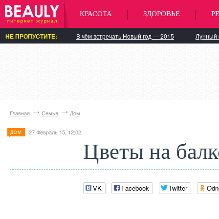
КРАСОТА
ЗДОРОВЬЕ
Р
НЕ ПРОПУСТИТЕ:
В чём встречать Новый год — 2015
Лунный 
Главная
Семья
Дом
27 Февраль 15, 12:02
ДОМ
Цветы на балк
VK
Facebook
Twitter
Odn