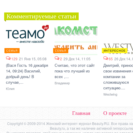
Комментируемые статьи
СЕМЬЯ
СЕМЬЯ
ИНТЕРЕСНОЕ
129
21 Янв 15, 05:08
2
29 Дек 14, 11:05
65
26 Дек 14, 
(Вася Гость 16 декабря
Считаю, что этот сайт
Дмитрий, прино
14, 09:24) Василий,
пока что лучший из
свои извинения 
добрый день! В
всех ,...
компании за
случае,...
сложившуюся
Владимир
ситуацию....
Юлия
Westwing
Главная
О проекте
Copyright © 2009-2014 Женский интернет журнал Beauly.RU. Все права 
Beauly.ru, а так же наличие активной гиперссыл
Вы можете прислать свой отзыв о магазине, услуге или товаре по адресу