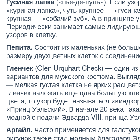
(«пье-де-пуль»). Если узо
Гусиная лапка
«куриная лапка», чуть крупнее — «гусина
крупная — «собачий зуб». А в принципе 
Периодически занимает самые лидирующ
узоров в клетку.
Состоит из маленьких (не больше
Пепита.
размеру двухцветных клеток с соединени
(Glen Urquhart Check) — один и
Гленчек
вариантов для мужского костюма. Выгляд
— мелкая густая клетка не ярких расцвето
гленчек наложить еще одна большую клет
цвета, то узор будет называться «виндзор
«Принц Уэльский». В начале 20 века така
модной с подачи Эдварда VIII, принца Уэ
Часто применяется для галстук
Аргайл.
рисунок также стал модным благодаря Эдв