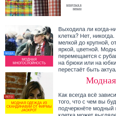
вернуться в
начало
Выходила ли когда-н
клетка? Нет, никогда
мелкой до крупной, о
яркой, цветной. Модн
перемещается с руба
МОДА
МУЖСКАЯ МОДА
МОДА
ВЬ
МОДНАЯ
МОДНАЯ МУЖСКАЯ ОБУВЬ
на брюки или на юбки
МНОГОСЛОЙНОСТЬ
ДЛЯ ЛЕТА И ЗИМЫ 2014
МН
перестаёт быть актуа
Модная
Как всегда всё зависи
ЛЕТО
ЛЕТО
того, что с чем вы бу
МОЛОДЕЖНАЯ МОДА
МОДНАЯ ОДЕЖДА ИЗ
МО
подчеркнёте модный 
Я
СКАНДИНАВИИ ОТ ФИРМЫ
МОДНАЯ МОЛОДЕЖНАЯ
СКАН
JACKPOT
ОДЕЖДА
клетка может выгляде