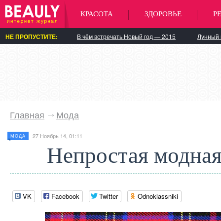
КРАСОТА
ЗДОРОВЬЕ
Р
НЕ ПРОПУСТИТЕ:
В чём встречать Новый год — 2015
Лунный 
Главная
Мода
27 Ноябрь 14, 01:11
МОДА
Непростая модная
VK
Facebook
Twitter
Odnoklassniki