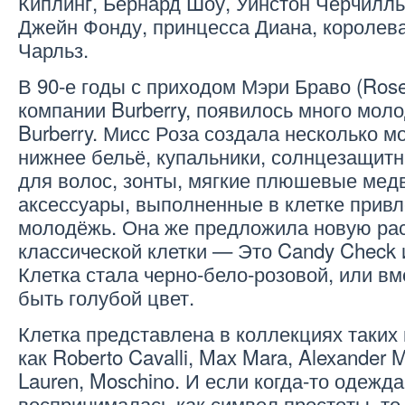
Киплинг, Бернард Шоу, Уинстон Черчилль
Джейн Фонду, принцесса Диана, королева
Чарльз.
В 90-е годы с приходом Мэри Браво (Rose
компании Burberry, появилось много мол
Burberry. Мисс Роза создала несколько 
нижнее бельё, купальники, солнцезащитн
для волос, зонты, мягкие плюшевые мед
аксессуары, выполненные в клетке прив
молодёжь. Она же предложила новую рас
классической клетки — Это Candy Check и
Клетка стала черно-бело-розовой, или вм
быть голубой цвет.
Клетка представлена в коллекциях таких
как Roberto Cavalli, Max Mara, Alexander
Lauren, Moschino. И если когда-то одежда
воспринималась как символ простоты, то