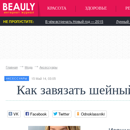
КРАСОТА
ЗДОРОВЬЕ
Р
НЕ ПРОПУСТИТЕ:
В чём встречать Новый год — 2015
Лунный 
Главная
Мода
Аксессуары
15 Май 14, 03:05
АКСЕССУАРЫ
Как завязать шейны
VK
Facebook
Twitter
Odnoklassniki
Изящн