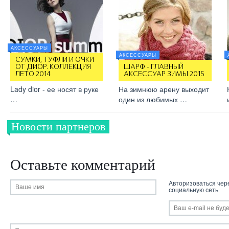
АКСЕССУАРЫ
АКСЕССУАРЫ
СУМКИ, ТУФЛИ И ОЧКИ
ОТ ДИОР. КОЛЛЕКЦИЯ
ШАРФ - ГЛАВНЫЙ
ЛЕТО 2014
АКСЕССУАР ЗИМЫ 2015
Lady dior - ее носят в руке
На зимнюю арену выходит
…
один из любимых …
Новости партнеров
Оставьте комментарий
Авторизоваться чер
социальную сеть