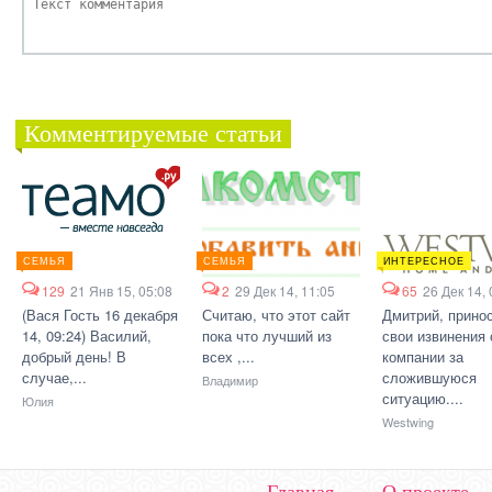
Комментируемые статьи
СЕМЬЯ
СЕМЬЯ
ИНТЕРЕСНОЕ
129
21 Янв 15, 05:08
2
29 Дек 14, 11:05
65
26 Дек 14, 
(Вася Гость 16 декабря
Считаю, что этот сайт
Дмитрий, прино
14, 09:24) Василий,
пока что лучший из
свои извинения 
добрый день! В
всех ,...
компании за
случае,...
сложившуюся
Владимир
ситуацию....
Юлия
Westwing
Главная
О проекте