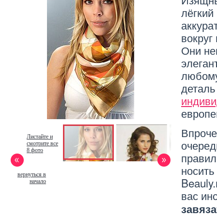
лёгкий
аккура
вокруг 
Они не
элеган
любому
деталь
индиви
европе
Впроче
Листайте и
очеред
смотрите все
8 фото
правил
носить
вернуться в
Beauly
начало
вас ин
завяз