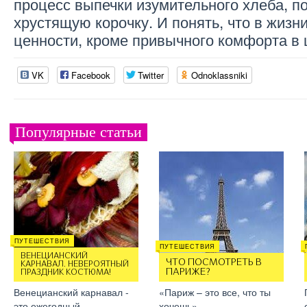
процесс выпечки изумительного хлеба, п
хрустящую корочку. И понять, что в жизни
ценности, кроме привычного комфорта в
VK
Facebook
Twitter
Odnoklassniki
Популярные статьи
ПУТЕШЕСТВИЯ
ПУТЕШЕСТВИЯ
ВЕНЕЦИАНСКИЙ
ЧТО ПОСМОТРЕТЬ В
КАРНАВАЛ. НЕВЕРОЯТНЫЙ
ПАРИЖЕ?
ПРАЗДНИК КОСТЮМА!
Венецианский карнавал -
«Париж – это все, что ты
это ежегодный
хочешь», …