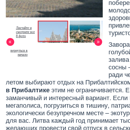
побере
молодо
здоров
привле
Листайте и
турист
смотрите все
8 фото
Завор
голубо
вернуться в
начало
залива
сосны 
ради ч
летом выбирают отдых на Прибалтийско
этим не ограничивается. 
в Прибалтике
заманчивый и интересный вариант. Если 
мегаполиса, погрузиться в тишину, патр
экологически безупречном месте – экоту
для вас. Литва каждый год принимает тыс
желающих провести свой отпуск в сельск