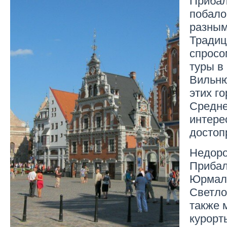
побало
разным
Традиц
спросо
туры в 
Вильню
этих г
Средне
интере
достоп
Недоро
Прибал
Юрмал
Светло
также 
курорт