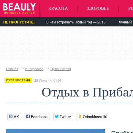
КРАСОТА
ЗДОРОВЬЕ
Р
НЕ ПРОПУСТИТЕ:
В чём встречать Новый год — 2015
Лунный 
Главная
Интересное
Путешествия
29 Июнь 14, 01:06
ПУТЕШЕСТВИЯ
Отдых в Приба
VK
Facebook
Twitter
Odnoklassniki
Прибал