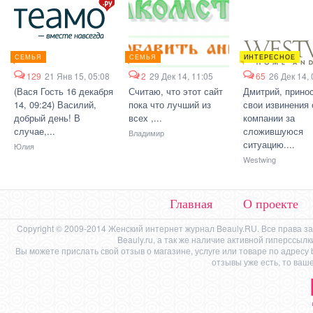
СЕМЬЯ
СЕМЬЯ
ИНТЕРЕСНОЕ
129
21 Янв 15, 05:08
2
29 Дек 14, 11:05
65
26 Дек 14, 
(Вася Гость 16 декабря
Считаю, что этот сайт
Дмитрий, прино
14, 09:24) Василий,
пока что лучший из
свои извинения 
добрый день! В
всех ,...
компании за
случае,...
сложившуюся
Владимир
ситуацию....
Юлия
Westwing
Главная
О проекте
Copyright © 2009-2014 Женский интернет журнал Beauly.RU. Все права 
Beauly.ru, а так же наличие активной гиперссыл
Вы можете прислать свой отзыв о магазине, услуге или товаре по адресу
отзывы уже есть, то ваш