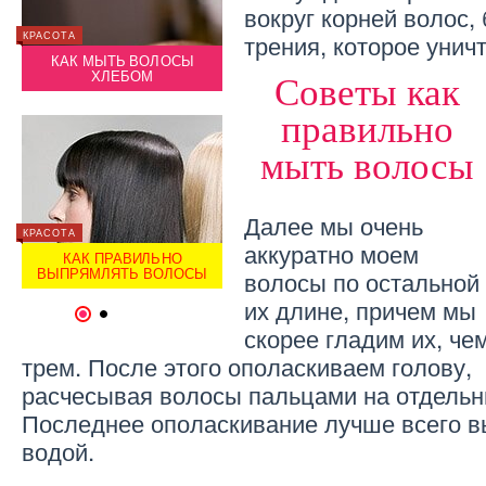
вокруг корней волос,
КРАСОТА
трения, которое уничт
КРАСОТА
КРАСОТ
Е
КАК СДЕЛАТЬ КОРОТКИЕ
Ы
КАК МЫТЬ ВОЛОСЫ
ИЛИ ДЛИННЫЕ ВОЛОСЫ
КА
ХЛЕБОМ
ПЫШНЫМИ
Советы как
правильно
мыть волосы
Далее мы очень
КРАСОТА
КРАСОТА
КРАСОТ
аккуратно моем
Ь
КАК ПРАВИЛЬНО
КАК КРАСИВО УЛОЖИТЬ
К
ВЫПРЯМЛЯТЬ ВОЛОСЫ
КУДРЯВЫЕ ВОЛОСЫ
ВЫП
волосы по остальной
их длине, причем мы
1
2
скорее гладим их, че
трем. После этого ополаскиваем голову,
расчесывая волосы пальцами на отдельн
Последнее ополаскивание лучше всего в
водой.