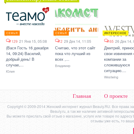
СЕМЬЯ
СЕМЬЯ
ИНТЕРЕСНОЕ
129
21 Янв 15, 05:08
2
29 Дек 14, 11:05
65
26 Дек 14, 
(Вася Гость 16 декабря
Считаю, что этот сайт
Дмитрий, прино
14, 09:24) Василий,
пока что лучший из
свои извинения 
добрый день! В
всех ,...
компании за
случае,...
сложившуюся
Владимир
ситуацию....
Юлия
Westwing
Главная
О проекте
Copyright © 2009-2014 Женский интернет журнал Beauly.RU. Все права 
Beauly.ru, а так же наличие активной гиперссыл
Вы можете прислать свой отзыв о магазине, услуге или товаре по адресу
отзывы уже есть, то ваш