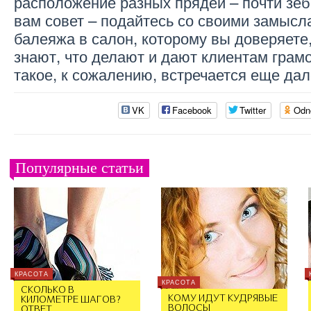
расположение разных прядей – почти зе
вам совет – подайтесь со своими замысл
балеяжа в салон, которому вы доверяете
знают, что делают и дают клиентам грам
такое, к сожалению, встречается еще дал
VK
Facebook
Twitter
Odn
Популярные статьи
КРАСОТА
КРАСОТА
СКОЛЬКО В
КОМУ ИДУТ КУДРЯВЫЕ
КИЛОМЕТРЕ ШАГОВ?
ВОЛОСЫ
ОТВЕТ