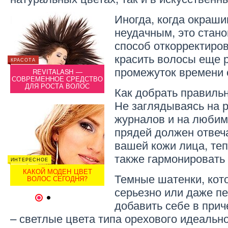
Иногда, когда окраш
неудачным, это стан
способ откорректиро
красить волосы еще р
КРАСОТА
ЛЕКАРСТВА
КРАСОТ
промежуток времени 
О
REVITALASH —
ИНДУЛЕКХА — СРЕДСТВО
Я
СОВРЕМЕННОЕ СРЕДСТВО
ДЛЯ ВОССТАНОВЛЕНИЯ
СОВРЕ
ДЛЯ РОСТА ВОЛОС
ВОЛОС — ОТЗЫВ
ДЛ
Как добрать правильн
Не заглядываясь на 
журналов и на любим
прядей должен отвеч
вашей кожи лица, теп
также гармонировать
ИНТЕРЕСНОЕ
КРАСОТА
ИНТЕРЕ
В
КАКОЙ МОДЕН ЦВЕТ
ОКРАШИВАНИЕ ВОЛОС В
КА
Темные шатенки, кот
ВОЛОС СЕГОДНЯ?
РЫЖИЙ ЦВЕТ
В
серьезно или даже пе
1
2
добавить себе в прич
– светлые цвета типа орехового идеально