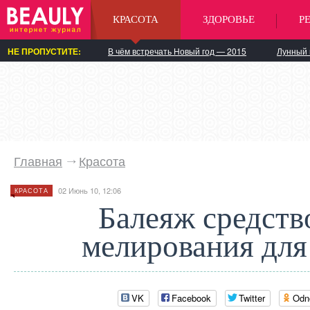
КРАСОТА
ЗДОРОВЬЕ
Р
НЕ ПРОПУСТИТЕ:
В чём встречать Новый год — 2015
Лунный 
Главная
Красота
02 Июнь 10, 12:06
КРАСОТА
Балеяж средств
мелирования для
VK
Facebook
Twitter
Odn