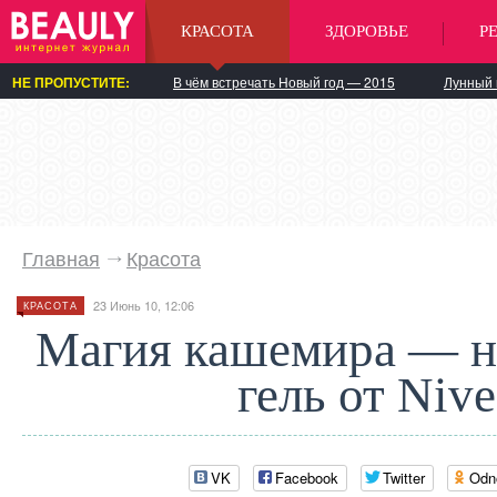
КРАСОТА
ЗДОРОВЬЕ
Р
НЕ ПРОПУСТИТЕ:
В чём встречать Новый год — 2015
Лунный 
Главная
Красота
23 Июнь 10, 12:06
КРАСОТА
Магия кашемира — н
гель от Niv
VK
Facebook
Twitter
Odn