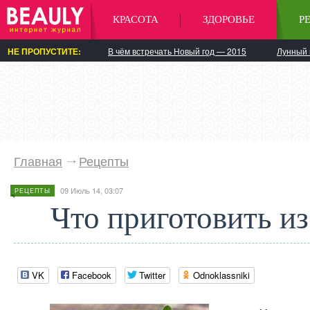
КРАСОТА
ЗДОРОВЬЕ
Р
НЕ ПРОПУСТИТЕ:
В чём встречать Новый год — 2015
Лунный 
Главная
Рецепты
09 Июль 14, 03:07
РЕЦЕПТЫ
Что приготовить из
VK
Facebook
Twitter
Odnoklassniki