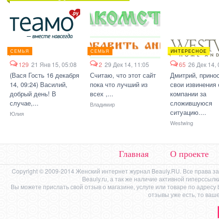
СЕМЬЯ
СЕМЬЯ
ИНТЕРЕСНОЕ
129
21 Янв 15, 05:08
2
29 Дек 14, 11:05
65
26 Дек 14, 
(Вася Гость 16 декабря
Считаю, что этот сайт
Дмитрий, прино
14, 09:24) Василий,
пока что лучший из
свои извинения 
добрый день! В
всех ,...
компании за
случае,...
сложившуюся
Владимир
ситуацию....
Юлия
Westwing
Главная
О проекте
Copyright © 2009-2014 Женский интернет журнал Beauly.RU. Все права 
Beauly.ru, а так же наличие активной гиперссыл
Вы можете прислать свой отзыв о магазине, услуге или товаре по адресу
отзывы уже есть, то ваш