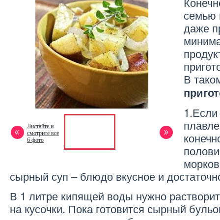
Конечн
семью 
даже п
минима
продук
пригот
В тако
пригот
1.Если
плавле
Листайте и
смотрите все
конечн
6 фото
полови
морков
сырный суп – блюдо вкусное и достаточн
В 1 литре кипящей воды нужно растворит
на кусочки. Пока готовится сырный бульо