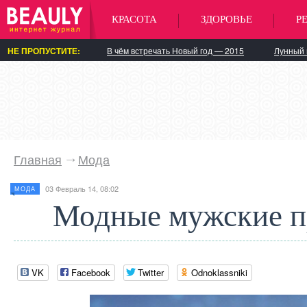
КРАСОТА
ЗДОРОВЬЕ
Р
НЕ ПРОПУСТИТЕ:
В чём встречать Новый год — 2015
Лунный 
Главная
Мода
03 Февраль 14, 08:02
МОДА
Модные мужские п
VK
Facebook
Twitter
Odnoklassniki