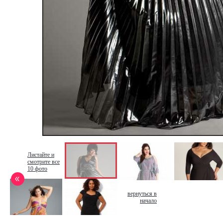
Листайте и
смотрите все
10 фото
вернуться в
начало