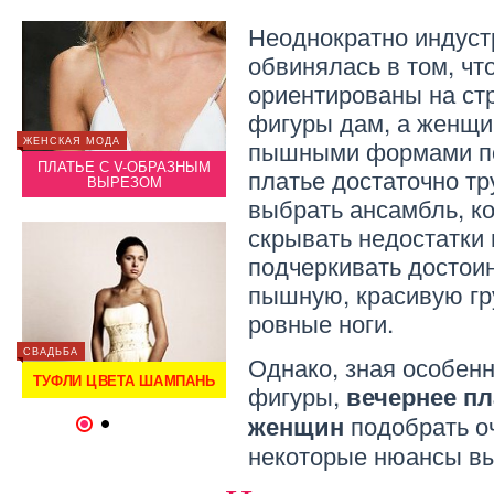
Неоднократно индус
обвинялась в том, чт
ориентированы на ст
фигуры дам, а женщи
пышными формами по
ЖЕНСКАЯ МОДА
ЖЕНСКА
СТИЛЬ
ПЛАТЬЕ С V-ОБРАЗНЫМ
ПЛАТ
платье достаточно т
ЕВ
ВЫРЕЗОМ
СТИЛИ ВЕЧЕРНИХ ПЛАТЬЕВ
выбрать ансамбль, к
скрывать недостатки
подчеркивать достоин
пышную, красивую гр
ЗВЕЗДЫ
ровные ноги.
ПЛАТЬЯ ДОСТОЙНЫЕ
«ОСКАРА»: ЛУЧШИЕ
СВАДЬБА
СВАДЬБ
Однако, зная особен
ОБРАЗЫ ЦЕРЕМОНИИ
ТУФЛИ ЦВЕТА ШАМПАНЬ
ТУФЛ
ОСКАР — 2014
фигуры,
вечернее п
подобрать о
женщин
1
2
некоторые нюансы в