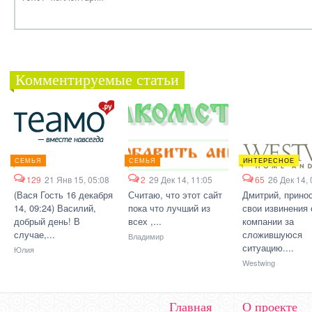
Комментируемые статьи
СЕМЬЯ
СЕМЬЯ
ИНТЕРЕСНОЕ
129
21 Янв 15, 05:08
2
29 Дек 14, 11:05
65
26 Дек 14, 
(Вася Гость 16 декабря
Считаю, что этот сайт
Дмитрий, прино
14, 09:24) Василий,
пока что лучший из
свои извинения 
добрый день! В
всех ,...
компании за
случае,...
сложившуюся
Владимир
ситуацию....
Юлия
Westwing
Главная
О проекте