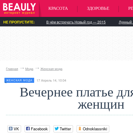
КРАСОТА
ЗДОРОВЬЕ
Р
НЕ ПРОПУСТИТЕ:
В чём встречать Новый год — 2015
Лунный 
Главная
Мода
Женская мода
17 Апрель 14, 10:04
ЖЕНСКАЯ МОДА
Вечернее платье дл
женщин
VK
Facebook
Twitter
Odnoklassniki