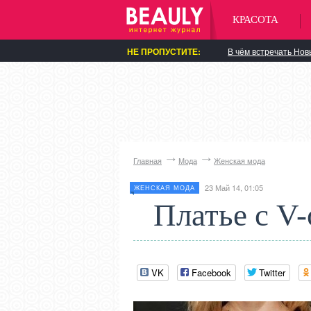
КРАСОТА
НЕ ПРОПУСТИТЕ:
В чём встречать Нов
Главная
Мода
Женская мода
23 Май 14, 01:05
ЖЕНСКАЯ МОДА
Платье с V
VK
Facebook
Twitter