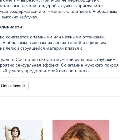
остальные детали гардеробы лучше «приглушить».
учше воздержаться и от «мини». С платьем с V-образным
 высоких каблуках.
улинности
ошо сочетается с темными или нежными оттенками.
с V-образным вырезом из легких тканей и эфирным
из легкой струящейся материи платья с
туален. Сочетание силуэта мужской рубашки с глубоким
ероятно сексуальная эффект. Сочетание мужского покроя
ный успех у представителей сильного пола.
Odnoklassniki