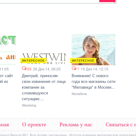
ИНТЕРЕСНОЕ
ИНТЕРЕСНОЕ
 11:05
65
26 Дек 14, 06:20
7
15 Дек 14, 12:15
от сайт
Дмитрий, приносим
Внимание! С нового
й из
свои извинения от лица
года все магазины сети
компании за
"Милавица" в Москве...
сложившуюся
Милабель
ситуацию....
Westwing
вная
О проекте
Реклама у нас
Связаться с 
урнал Beauly.RU. Все права защищены. Использование материалов допускает