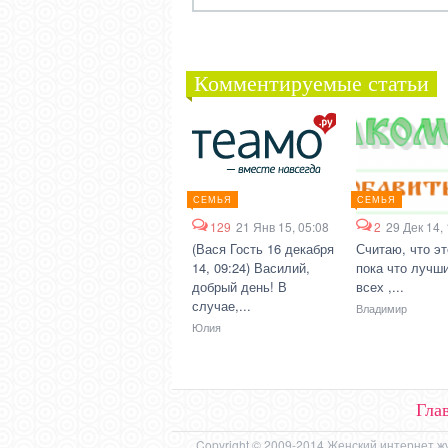
Комментируемые статьи
СЕМЬЯ
СЕМЬЯ
129
21 Янв 15, 05:08
2
29 Дек 14,
(Вася Гость 16 декабря
Считаю, что эт
14, 09:24) Василий,
пока что лучши
добрый день! В
всех ,...
случае,...
Владимир
Юлия
Гла
Copyright © 2009-2014 Женский интернет ж