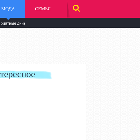
МОДА
СЕМЬЯ
НАЙТИ
НА
САЙТЕ
приятные дни)
тересное