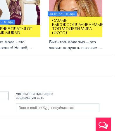
ЖЕНСКАЯ МОДА
САМЫЕ
АЯ МОДА
ВЫСОКООПЛАЧИВАЕМЫЕ
РНИЕ ПЛАТЬЯ ОТ
ТОП МОДЕЛИ МИРА
AIR MURAD
(ФОТО)
я мода - это
Быть топ-моделью – это
вение! Не всё, …
значит получать высокие …
Авторизоваться через
социальную сеть