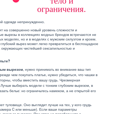
тело и
ограничения.
кой одежде непринужденно.
ит на совершенно новый уровень сложности и
ые вырезы в коллекциях модных брендов встречаются не
х моделях, но и в моделях с мужским силуэтом и кроем.
глубокий вырез может легко превратиться в беспощадное
а окружающих чистейшей сексапильностью и
ольте?
зным вырезом
, нужно принимать во внимание ваш тип
режде чем покупать платье, нужно убедиться, что чашки в
сторны, чтобы вместить вашу грудь. Чрезмерная
. Лучше выбирать модели с тонким глубоким вырезом, в
зать белье: но ограничьтесь намеком, а не открытой его
ет туловище. Оно выглядит лучше на тех, у кого грудь
азмера C или меньше). Если ваши параметры
ть смелым вырезом. При этом не переборщите с