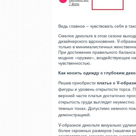
7 фото
Ведь главное – чувствовать себя в та
Смелое декольте в этом сезоне выход
дизайнерского вдохновения. V-образн
только в минималистичных женственны
При достижении правильного баланса 
модное «оружие», воздействующее н
чувственностью.
Как носить одежду с глубоким дек
Решив приобрести
платье с V-обра
фигуры и уровень открытости торса. П
верхней части платья достаточно про
открытость груди выглядит неуместно
темных тонах. Допустимо немного пока
демонстрацией.
V-образное декольте визуально удлиня
более скромных размеров (чашечки р
соответствуют, можете смело щеголя