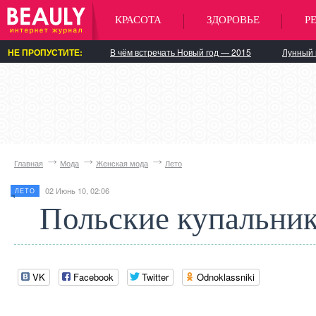
КРАСОТА
ЗДОРОВЬЕ
Р
НЕ ПРОПУСТИТЕ:
В чём встречать Новый год — 2015
Лунный 
Главная
Мода
Женская мода
Лето
02 Июнь 10, 02:06
ЛЕТО
Польские купальни
VK
Facebook
Twitter
Odnoklassniki