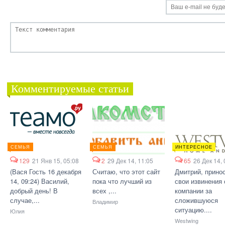
Комментируемые статьи
СЕМЬЯ
СЕМЬЯ
ИНТЕРЕСНОЕ
129
21 Янв 15, 05:08
2
29 Дек 14, 11:05
65
26 Дек 14, 
(Вася Гость 16 декабря
Считаю, что этот сайт
Дмитрий, прино
14, 09:24) Василий,
пока что лучший из
свои извинения 
добрый день! В
всех ,...
компании за
случае,...
сложившуюся
Владимир
ситуацию....
Юлия
Westwing