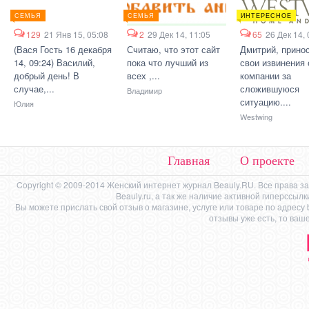
СЕМЬЯ
СЕМЬЯ
ИНТЕРЕСНОЕ
129
21 Янв 15, 05:08
2
29 Дек 14, 11:05
65
26 Дек 14, 
(Вася Гость 16 декабря
Считаю, что этот сайт
Дмитрий, прино
14, 09:24) Василий,
пока что лучший из
свои извинения 
добрый день! В
всех ,...
компании за
случае,...
сложившуюся
Владимир
ситуацию....
Юлия
Westwing
Главная
О проекте
Copyright © 2009-2014 Женский интернет журнал Beauly.RU. Все права 
Beauly.ru, а так же наличие активной гиперссыл
Вы можете прислать свой отзыв о магазине, услуге или товаре по адресу
отзывы уже есть, то ваш