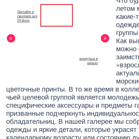
летом 
Листайте и
какие-
смотрите все
19 фото
одежде
группы
Как вы
можно 
заимст
вернуться в
«взрос
начало
актуал
морски
цветочные принты. В то же время в колл
чьей целевой группой является молодежь,
специфические аксессуары и предметы г
призванные подчеркнуть индивидуальнос
обладательниц. В нашей галерее мы соб
одежды и яркие детали, которые украсят т
календарному возрасту или состоянию ду