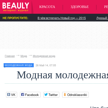
КРАСОТА
ЗДОРОВЬЕ
Р
НЕ ПРОПУСТИТЕ:
В чём встречать Новый год — 2015
Лунный 
Главная
Мода
Молодежная мода
26 Май 14, 07:05
МОЛОДЕЖНАЯ МОДА
Модная молодежна
VK
Facebook
Twitter
Odnoklassniki
Что бу