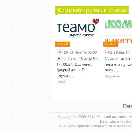
Комментируемые статьи
СЕМЬЯ
СЕМЬЯ
129
21 Янв 15, 05:08
2
29 Дек 14,
(Вася Гость 16 декабря
Считаю, что эт
14, 09:24) Василий,
пока что лучши
добрый день! В
всех ,...
случае,...
Владимир
Юлия
Гла
Copyright © 2009-2014 Женский интернет ж
Beauly.ru, а так 
Вы можете прислать свой отзыв о магазине,