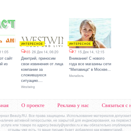
ИНТЕРЕСНОЕ
ИНТЕРЕСНОЕ
 11:05
65
26 Дек 14, 06:20
7
15 Дек 14, 12:15
от сайт
Дмитрий, приносим
Внимание! С нового
й из
свои извинения от лица
года все магазины сети
компании за
"Милавица" в Москве...
сложившуюся
Милабель
ситуацию....
Westwing
вная
О проекте
Реклама у нас
Связаться с 
урнал Beauly.RU. Все права защищены. Использование материалов допускает
же наличие активной гиперссылки, не закрытой для индексирования, на первоис
 услуге или товаре по адресу
beauly@yandex.ru
и мы обязательно опубликуем 
отзывы уже есть, то ваше письмо будет добавлено как комментарий.