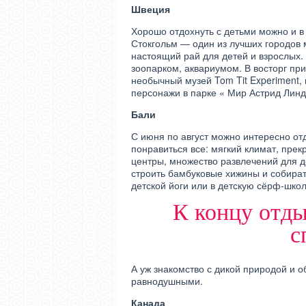
Швеция
Хорошо отдохнуть с детьми можно и в
Стокгольм — один из лучших городов 
настоящий рай для детей и взрослых.
зоопарком, аквариумом. В восторг пр
необычный музей Tom Tit Experiment,
персонажи в парке « Мир Астрид Линд
Бали
С июня по август можно интересно от
понравиться все: мягкий климат, пре
центры, множество развлечений для д
строить бамбуковые хижины и собират
детской йоги или в детскую сёрф-школ
К концу отды
с
А уж знакомство с дикой природой и 
равнодушными.
Канада