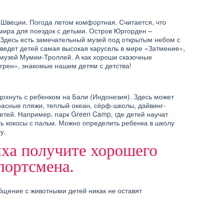
 Швеции. Погода летом комфортная. Считается, что
мира для поездок с детьми. Остров Юргорден –
 Здесь есть замечательный музей под открытым небом с
иведет детей самая высокая карусель в мире «Затмение»,
 музей Мумии-Троллей. А как хороши сказочные
грен», знакомые нашим детям с детства!
дохнуть с ребенком на Бали (Индонезия). Здесь может
красные пляжи, теплый океан, сёрф-школы, дайвинг-
етей. Например, парк Green Camp, где детей научат
ь кокосы с пальм. Можно определить ребенка в школу
у.
ха получите хорошего
портсмена.
общение с животными детей никак не оставят