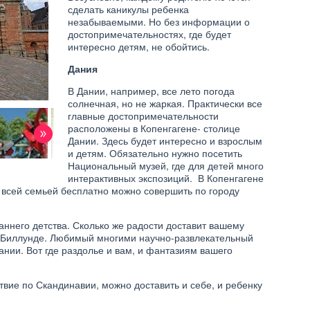
сделать каникулы ребенка
незабываемыми. Но без информации о
достопримечательностях, где будет
интересно детям, не обойтись.
Дания
В Дании, например, все лето погода
солнечная, но не жаркая. Практически все
главные достопримечательности
расположены в Копенгагене- столице
вернуться в
Дании. Здесь будет интересно и взрослым
начало
и детям. Обязательно нужно посетить
Национальный музей, где для детей много
интерактивных экспозиций. В Копенгагене
, всей семьей бесплатно можно совершить по городу
аннего детства. Сколько же радости доставит вашему
 в Биллунде. Любимый многими научно-развлекательный
ании. Вот где раздолье и вам, и фантазиям вашего
твие по Скандинавии, можно доставить и себе, и ребенку