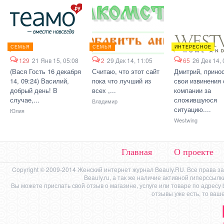
СЕМЬЯ
СЕМЬЯ
ИНТЕРЕСНОЕ
129
21 Янв 15, 05:08
2
29 Дек 14, 11:05
65
26 Дек 14, 
(Вася Гость 16 декабря
Считаю, что этот сайт
Дмитрий, прино
14, 09:24) Василий,
пока что лучший из
свои извинения 
добрый день! В
всех ,...
компании за
случае,...
сложившуюся
Владимир
ситуацию....
Юлия
Westwing
Главная
О проекте
Copyright © 2009-2014 Женский интернет журнал Beauly.RU. Все права 
Beauly.ru, а так же наличие активной гиперссыл
Вы можете прислать свой отзыв о магазине, услуге или товаре по адресу
отзывы уже есть, то ваш