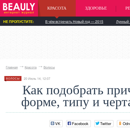
КРАСОТА
ЗДОРОВЬЕ
Р
НЕ ПРОПУСТИТЕ:
В чём встречать Новый год — 2015
Лунный 
Главная
Красота
Волосы
20 Июль 14, 12:07
ВОЛОСЫ
Как подобрать при
форме, типу и черт
VK
Facebook
Twitter
Odn