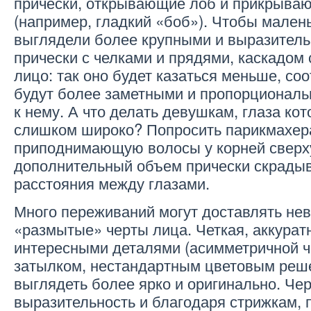
прически, открывающие лоб и прикрыва
(например, гладкий «боб»). Чтобы мален
выглядели более крупными и выразитель
прически с челками и прядями, каскадо
лицо: так оно будет казаться меньше, соо
будут более заметными и пропорционал
к нему. А что делать девушкам, глаза ко
слишком широко? Попросить парикмахера
приподнимающую волосы у корней сверху
дополнительный объем прически скрадыв
расстояния между глазами.
Много переживаний могут доставлять не
«размытые» черты лица. Четкая, аккурат
интересными деталями (асимметричной ч
затылком, нестандартным цветовым реш
выглядеть более ярко и оригинально. Че
выразительность и благодаря стрижкам,