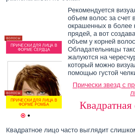
Рекомендуется визуа
объем волос за счет
окрашенных в более
прядей, а вот создав
объем у корней волос
ВОЛОСЫ
КРАСОТА
ВОЛОСЫ
ПРИЧЕСКИ ДЛЯ ЛИЦА В
КАК ОПРЕДЕЛИТЬ ТИП
ПРИЧ
Обладательницы тако
ФОРМЕ СЕРДЦА
ЛИЦА ПО ЕГО ФОРМЕ
Ф
жалуются на чересчу
который можно визуа
помощью густой челк
Прически звезд с п
л
ВОЛОСЫ
КРАСОТА
ВОЛОСЫ
Х
ПРИЧЕСКИ ДЛЯ ЛИЦА В
ПРИЧЕСКИ ДЛЯ РАЗНЫХ
ПРИЧ
Квадратная
ФОРМЕ РОМБА
ТИПОВ ЛИЦА
1
2
Квадратное лицо часто выглядит слишко