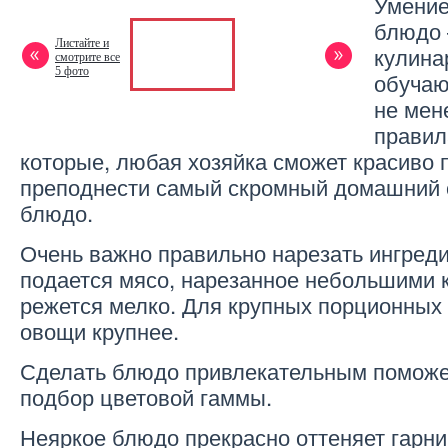
Умение
блюдо 
Листайте и
кулина
смотрите все
5 фото
обучаю
не мен
правил
которые, любая хозяйка сможет красиво 
преподнести самый скромный домашний 
блюдо.
Очень важно правильно нарезать ингред
подается мясо, нарезанное небольшими к
режется мелко. Для крупных порционных 
овощи крупнее.
Сделать блюдо привлекательным поможет
подбор цветовой гаммы.
Неяркое блюдо прекрасно оттеняет гарни