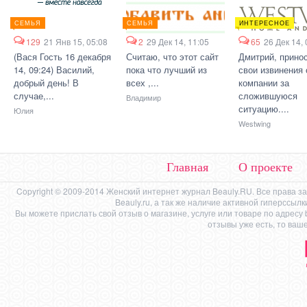
СЕМЬЯ
СЕМЬЯ
ИНТЕРЕСНОЕ
129
21 Янв 15, 05:08
2
29 Дек 14, 11:05
65
26 Дек 14, 
(Вася Гость 16 декабря
Считаю, что этот сайт
Дмитрий, прино
14, 09:24) Василий,
пока что лучший из
свои извинения 
добрый день! В
всех ,...
компании за
случае,...
сложившуюся
Владимир
ситуацию....
Юлия
Westwing
Главная
О проекте
Copyright © 2009-2014 Женский интернет журнал Beauly.RU. Все права 
Beauly.ru, а так же наличие активной гиперссыл
Вы можете прислать свой отзыв о магазине, услуге или товаре по адресу
отзывы уже есть, то ваш