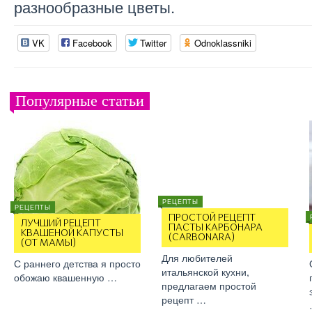
разнообразные цветы.
VK
Facebook
Twitter
Odnoklassniki
Популярные статьи
РЕЦЕПТЫ
РЕЦЕПТЫ
ПРОСТОЙ РЕЦЕПТ
ЛУЧШИЙ РЕЦЕПТ
ПАСТЫ КАРБОНАРА
КВАШЕНОЙ КАПУСТЫ
(CARBONARA)
(ОТ МАМЫ)
Для любителей
С раннего детства я просто
итальянской кухни,
обожаю квашенную …
предлагаем простой
рецепт …