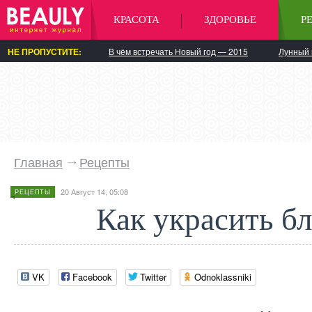
КРАСОТА
ЗДОРОВЬЕ
Р
НЕ ПРОПУСТИТЕ:
В чём встречать Новый год — 2015
Лунный 
Главная
Рецепты
20 Август 14, 05:08
РЕЦЕПТЫ
Как украсить б
VK
Facebook
Twitter
Odnoklassniki